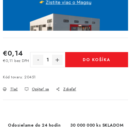
€0,14
DO KOŠÍKA
€0,11 bez DPH
Jednotková cena:
Kód tovaru:
20451
Tlač
Opýtať sa
Zdieľať
Odosielame do 24 hodín
30 000 000 ks SKLADOM