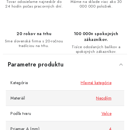
Tovar odosielame najneskôr do
Máme na sklade viac ako 30
24 hodín počas pracovných dní.
000 000 položiek.
20 rokov na trhu
100 000+ spokojných
zákazníkov.
Sme slovenská firma s 20-ročnou
tradíciou na trhu.
Tisíce odoslaných balíkov a
spokojných zákazníkov.
Parametre produktu
Kategória
Hlavné kategórie
Materiál
Neodým
Podľa tvaru
Valce
Priemer A (mm)
4