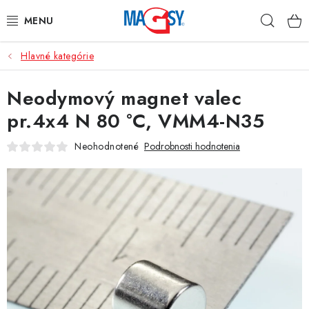
Prejsť
Hľad
na
obsah
Hlavné kategórie
HLAVNÉ KATEGÓRIE
Neodymový magnet valec
MAGNETICKÉ POMÔCKY
pr.4x4 N 80 °C, VMM4-N35
PRIEMYSELNÉ MAGNETY
Neohodnotené
Podrobnosti hodnotenia
OSTATNÉ MAGNETY
NEREZOVÉ MATERIÁLY
O nás
Obchodné podmienky
Ochrana osobných údajov
Kontakt
Odstúpenie od zmluvy