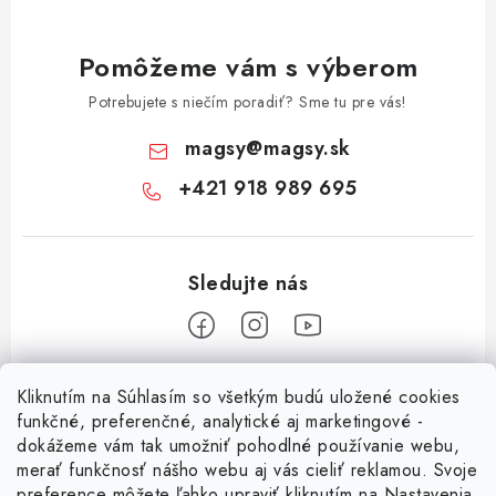
Pomôžeme vám s výberom
Potrebujete s niečím poradiť? Sme tu pre vás!
magsy
@
magsy.sk
+421 918 989 695
Z
Kliknutím na Súhlasím so všetkým budú uložené cookies
á
funkčné, preferenčné, analytické aj marketingové -
Informácie pre vás
p
dokážeme vám tak umožniť pohodlné používanie webu,
merať funkčnosť nášho webu aj vás cieliť reklamou. Svoje
ä
O nás
preference môžete ľahko upraviť kliknutím na Nastavenia