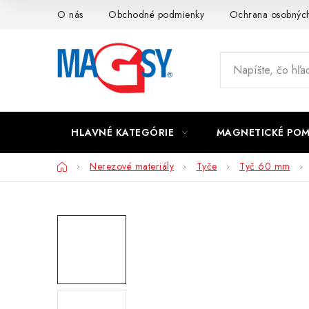
Prejsť
O nás
Obchodné podmienky
Ochrana osobných
na
obsah
HLAVNÉ KATEGÓRIE
MAGNETICKÉ PO
Domov
Nerezové materiály
Tyče
Tyč 60 mm