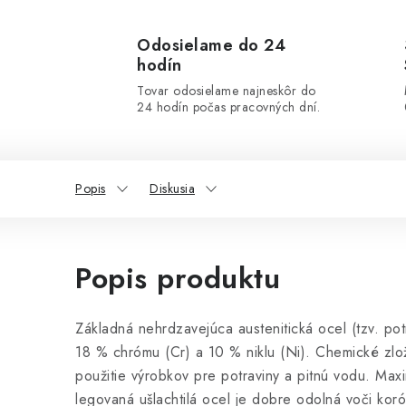
Odosielame do 24
hodín
Tovar odosielame najneskôr do
24 hodín počas pracovných dní.
Popis
Diskusia
Popis produktu
Základná nehrdzavejúca austenitická ocel (tzv. po
18 % chrómu (Cr) a 10 % niklu (Ni). Chemické zl
použitie výrobkov pre potraviny a pitnú vodu. Max
legovaná ušlachtilá ocel je dobre odolná voči koró