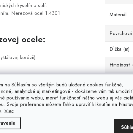
ických kyselín a solí.
štením. Nerezová ocel 1.4301
Materiál
Povrchová
zovej ocele:
Dĺžka (m)
yštálovej korózii)
Hmotnosť 
Priemer D
tím na Súhlasím so všetkým budú uložené cookies funkčné,
< 0,07 %
enčné, analytické aj marketingové - dokážeme vám tak umožniť
né používanie webu, merať funkčnosť nášho webu aj vás cieli
ou. Svoje preference môžete ľahko upraviť kliknutím na Nasta
s.
Viac
tavenie
Súhl