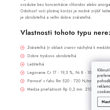
ovzdušie bez koncentrácie chloridov alebo anorgan
Odolnosť voči plošnej korózii je možné zvýšiť le
je obrobiteľná a veľmi dobre zvárateľná.
Vlastnosti tohoto typu nere
Zvárateľná (v oblasti zvarov náchylná k medzikr
Dobre tryskovo obrobiteľná
Leštiteľná
Kliknu
Legovanie Cr 17 - 19,5 %, Ni 8 - 10,5 %, C 
prefer
2
pohodl
Pevnosť v ťahu Rm 520 - 720 N/mm
reklam
2
Medza prieťažnosti Rp 0,2 min. 210 N/mm
cookie
Nas