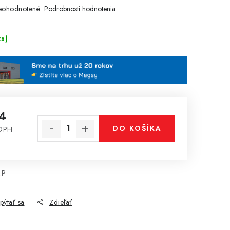
eohodnotené
Podrobnosti hodnotenia
ks)
4
DO KOŠÍKA
 DPH
cena:
.P
pýtať sa
Zdieľať