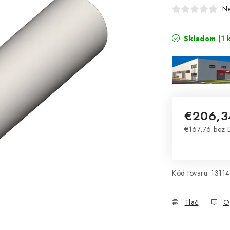
N
Skladom
(1 
€206,3
€167,76 bez
Jednotková 
Kód tovaru:
13114
Tlač
O