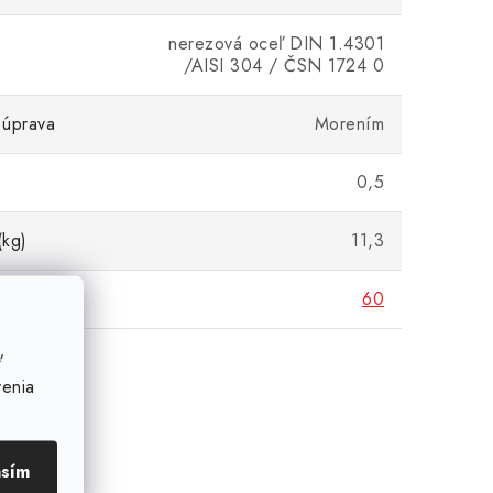
nerezová oceľ DIN 1.4301
/AISI 304 / ČSN 1724 0
 úprava
Morením
0,5
(kg)
11,3
 (mm)
60
ť
venia
asím