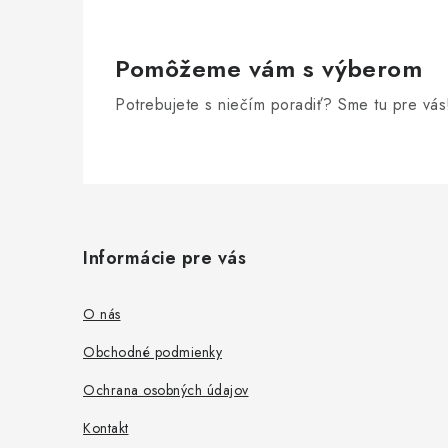
Pomôžeme vám s výberom
Potrebujete s niečím poradiť? Sme tu pre vás
Z
á
Informácie pre vás
p
ä
O nás
t
Obchodné podmienky
i
Ochrana osobných údajov
e
Kontakt