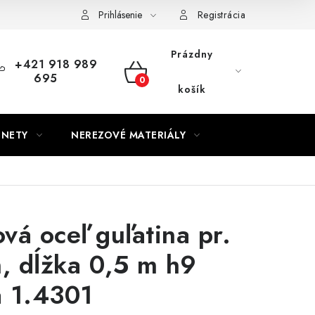
Prihlásenie
Registrácia
Prázdny
+421 918 989
695
NÁKUPNÝ
košík
KOŠÍK
GNETY
NEREZOVÉ MATERIÁLY
vá oceľ guľatina pr.
 dĺžka 0,5 m h9
á 1.4301