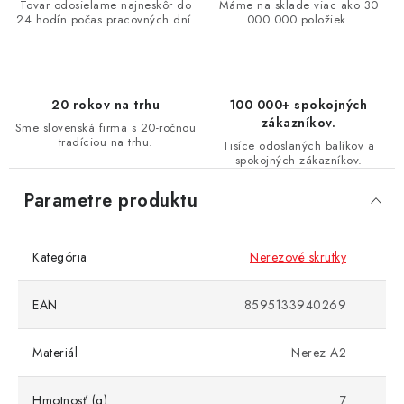
Tovar odosielame najneskôr do
Máme na sklade viac ako 30
24 hodín počas pracovných dní.
000 000 položiek.
20 rokov na trhu
100 000+ spokojných
zákazníkov.
Sme slovenská firma s 20-ročnou
tradíciou na trhu.
Tisíce odoslaných balíkov a
spokojných zákazníkov.
Parametre produktu
Kategória
Nerezové skrutky
EAN
8595133940269
Materiál
Nerez A2
Hmotnosť (g)
7