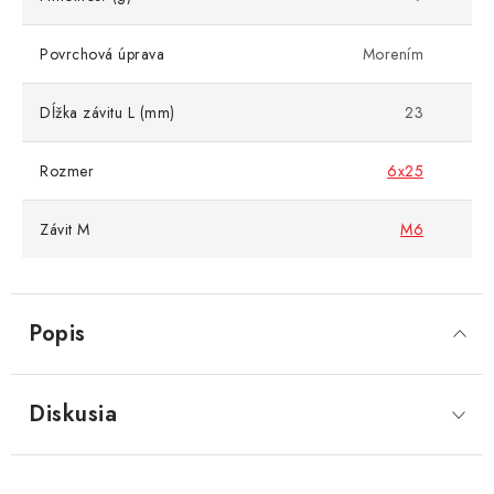
Povrchová úprava
Morením
Dĺžka závitu L (mm)
23
Rozmer
6x25
Závit M
M6
Popis
Diskusia