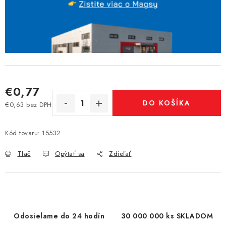
€0,77
DO KOŠÍKA
€0,63 bez DPH
Jednotková cena:
Kód tovaru:
15532
Tlač
Opýtať sa
Zdieľať
Odosielame do 24 hodín
30 000 000 ks SKLADOM