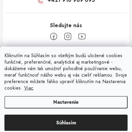
+421 918 989 695
Z
Kliknutím na Súhlasím so všetkým budú uložené cookies
á
funkčné, preferenčné, analytické aj marketingové -
Informácie pre vás
p
dokážeme vám tak umožniť pohodlné používanie webu,
merať funkčnosť nášho webu aj vás cieliť reklamou. Svoje
ä
O nás
preference môžete ľahko upraviť kliknutím na Nastavenia
t
cookies.
Viac
Facebook
Obchodné podmienky
i
e
Ochrana osobných údajov
Nastavenie
Kontakt
Súhlasím
Odstúpenie od zmluvy
Copyright 2026
Magsy.sk
. Všetky práva vyhradené.
Upraviť nastavenie cookies
Vytvoril Shoptet