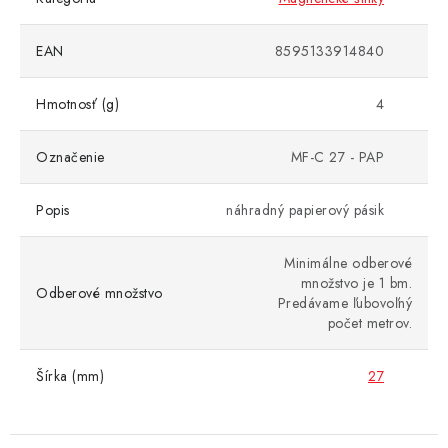
EAN
8595133914840
Hmotnosť (g)
4
Označenie
MF-C 27 - PAP
Popis
náhradný papierový pásik
Minimálne odberové
množstvo je 1 bm.
Odberové množstvo
Predávame ľubovoľný
počet metrov.
Šírka (mm)
27