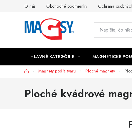
Prejsť
O nás
Obchodné podmienky
Ochrana osobných
na
obsah
HLAVNÉ KATEGÓRIE
MAGNETICKÉ PO
Domov
Magnety podľa tvaru
Ploché magnety
Plo
Ploché kvádrové mag