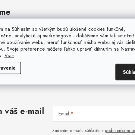
ame
tím na Súhlasím so všetkým budú uložené cookies funkčné,
enčné, analytické aj marketingové - dokážeme vám tak umožniť
né používanie webu, merať funkčnosť nášho webu aj vás cieli
ou. Svoje preference môžete ľahko upraviť kliknutím na Nasta
s.
Viac
tavenie
Súhl
 váš e-mail
Email
Zadaním e-mailu súhlasíte s
podmienkami oc