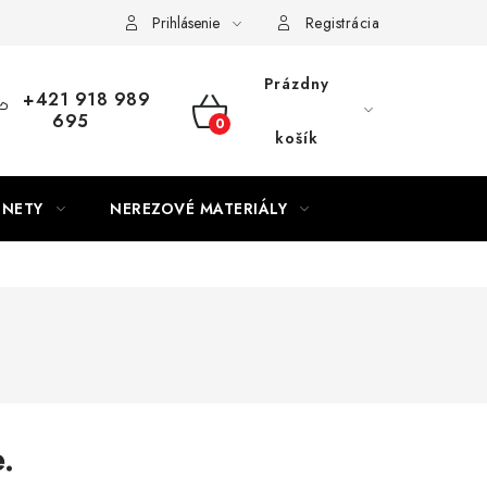
Prihlásenie
Registrácia
Prázdny
+421 918 989
695
NÁKUPNÝ
košík
KOŠÍK
GNETY
NEREZOVÉ MATERIÁLY
.