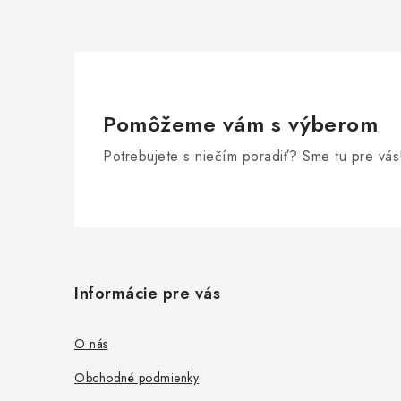
Pomôžeme vám s výberom
Potrebujete s niečím poradiť? Sme tu pre vás
Z
á
Informácie pre vás
p
ä
O nás
t
Obchodné podmienky