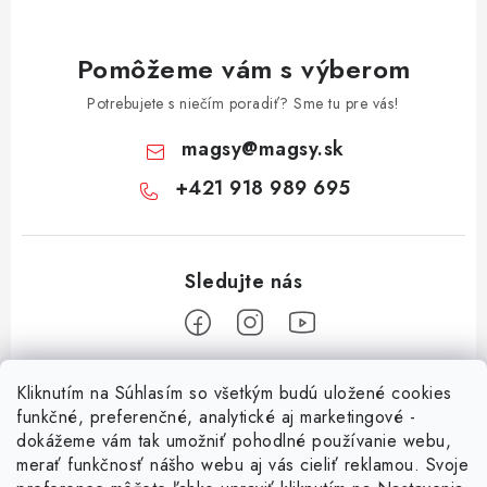
Pomôžeme vám s výberom
Potrebujete s niečím poradiť? Sme tu pre vás!
magsy
@
magsy.sk
+421 918 989 695
Z
Kliknutím na Súhlasím so všetkým budú uložené cookies
á
funkčné, preferenčné, analytické aj marketingové -
Informácie pre vás
p
dokážeme vám tak umožniť pohodlné používanie webu,
merať funkčnosť nášho webu aj vás cieliť reklamou. Svoje
ä
O nás