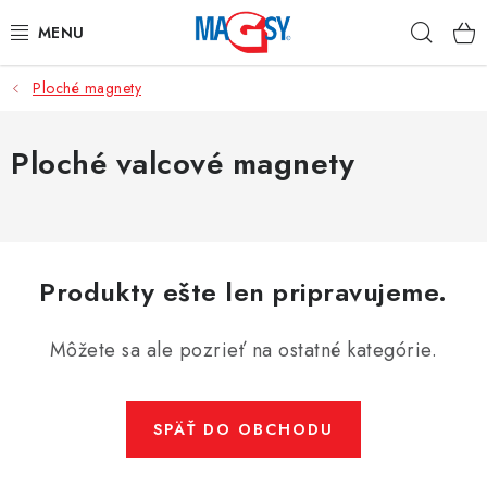
Prejsť
Hľad
na
obsah
Ploché magnety
HLAVNÉ KATEGÓRIE
MAGNETICKÉ POMÔCKY
Ploché valcové magnety
PRIEMYSELNÉ MAGNETY
OSTATNÉ MAGNETY
Produkty ešte len pripravujeme.
NEREZOVÉ MATERIÁLY
Môžete sa ale pozrieť na ostatné kategórie.
O nás
Obchodné podmienky
Ochrana osobných údajov
Kontakt
Odstúpenie od zmluvy
SPÄŤ DO OBCHODU