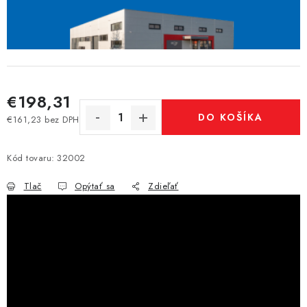
€198,31
DO KOŠÍKA
€161,23 bez DPH
Jednotková cena:
Kód tovaru:
32002
Tlač
Opýtať sa
Zdieľať