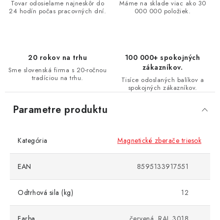
Tovar odosielame najneskôr do
Máme na sklade viac ako 30
24 hodín počas pracovných dní.
000 000 položiek.
20 rokov na trhu
100 000+ spokojných
zákazníkov.
Sme slovenská firma s 20-ročnou
tradíciou na trhu.
Tisíce odoslaných balíkov a
spokojných zákazníkov.
Parametre produktu
Kategória
Magnetické zberače triesok
EAN
8595133917551
Odtrhová sila (kg)
12
Farba
červená, RAL 3018