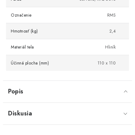
Označenie
RMS
Hmotnosť (kg)
2,4
Materiál tela
Hliník
Účinná plocha (mm)
110 x 110
Popis
Diskusia