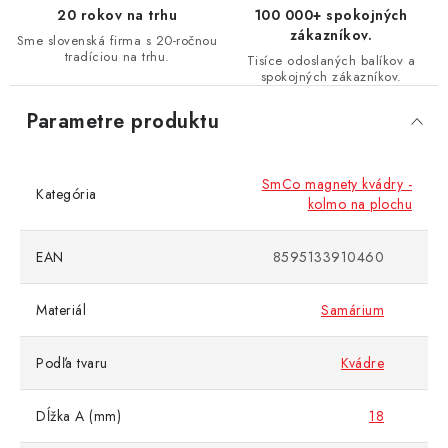
20 rokov na trhu
100 000+ spokojných
zákazníkov.
Sme slovenská firma s 20-ročnou
tradíciou na trhu.
Tisíce odoslaných balíkov a
spokojných zákazníkov.
Parametre produktu
SmCo magnety kvádry -
Kategória
kolmo na plochu
EAN
8595133910460
Materiál
Samárium
Podľa tvaru
Kvádre
Dĺžka A (mm)
18