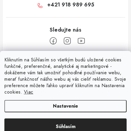
+421 918 989 695
Z
Kliknutím na Súhlasím so všetkým budú uložené cookies
á
funkčné, preferenčné, analytické aj marketingové -
Informácie pre vás
p
dokážeme vám tak umožniť pohodlné používanie webu,
merať funkčnosť nášho webu aj vás cieliť reklamou. Svoje
ä
O nás
preference môžete ľahko upraviť kliknutím na Nastavenia
t
cookies.
Viac
Facebook
Obchodné podmienky
i
e
Ochrana osobných údajov
Nastavenie
Kontakt
Súhlasím
Copyright 2026
Magsy.sk
. Všetky práva vyhradené.
Upraviť nastavenie cookies