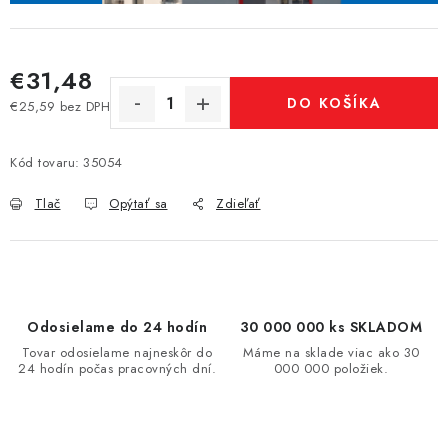
€31,48
DO KOŠÍKA
€25,59 bez DPH
Jednotková cena:
Kód tovaru:
35054
Tlač
Opýtať sa
Zdieľať
Odosielame do 24 hodín
30 000 000 ks SKLADOM
Tovar odosielame najneskôr do
Máme na sklade viac ako 30
24 hodín počas pracovných dní.
000 000 položiek.