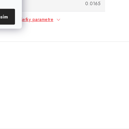
lbs)
0.0165
asím
Všetky parametre