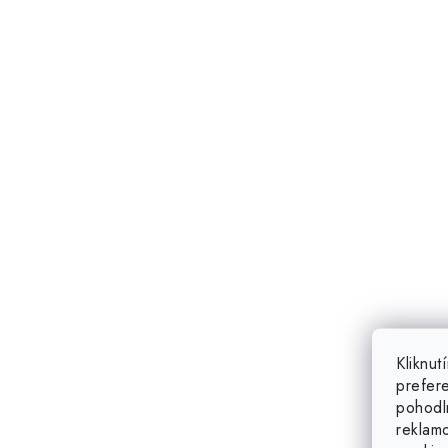
Kliknu
prefer
pohodl
reklam