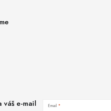
ame
 váš e-mail
Email