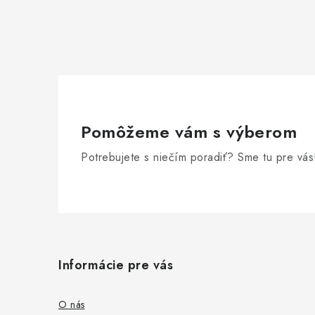
Pomôžeme vám s výberom
Potrebujete s niečím poradiť? Sme tu pre vás
Z
á
Informácie pre vás
p
ä
O nás