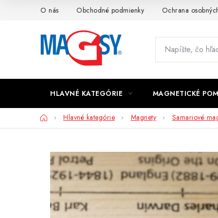
Prejsť
O nás
Obchodné podmienky
Ochrana osobných
na
obsah
HLAVNÉ KATEGÓRIE
MAGNETICKÉ PO
Domov
Hlavné kategórie
Magnety
Samariové mag