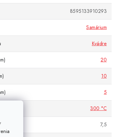
8595133910293
Samárium
u
Kvádre
mm)
20
m)
10
mm)
5
dolnosť
300 °C
ť
(g)
7,5
venia