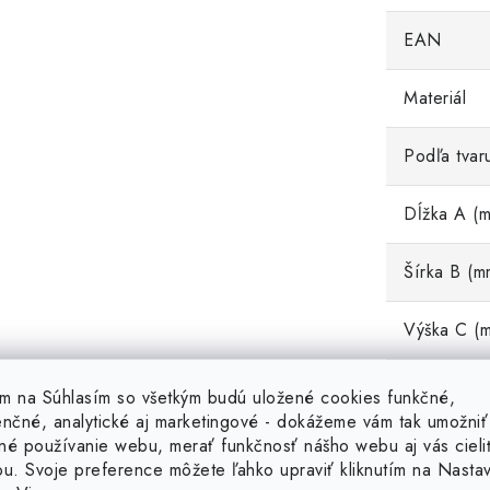
EAN
Materiál
Podľa tvar
Dĺžka A (
Šírka B (m
Výška C (
Teplotná o
tím na Súhlasím so všetkým budú uložené cookies funkčné,
enčné, analytické aj marketingové - dokážeme vám tak umožniť
né používanie webu, merať funkčnosť nášho webu aj vás cieli
Hmotnosť 
ou. Svoje preference môžete ľahko upraviť kliknutím na Nasta