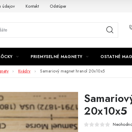
 údajov
Kontakt
Odstúpenie od zmluvy
MÔCKY
PRIEMYSELNÉ MAGNETY
OSTATNÉ MA
nety
Kvádry
Samariový magnet hranol 20x10x5
Samariov
20x10x5
Neohodno