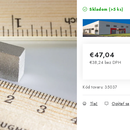
Skladom
(>5 ks)
€47,04
€38,24 bez DPH
Jednotková cena:
Kód tovaru:
35037
Tlač
Opýtať sa