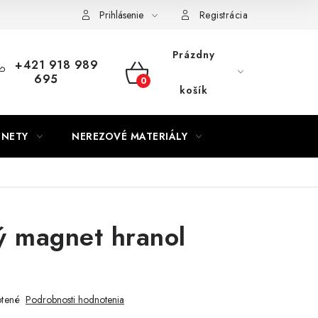
Prihlásenie
Registrácia
Prázdny
+421 918 989
695
NÁKUPNÝ
košík
KOŠÍK
GNETY
NEREZOVÉ MATERIÁLY
ý magnet hranol
tené
Podrobnosti hodnotenia