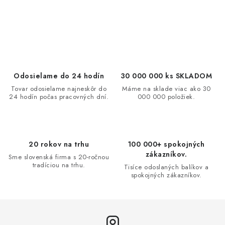
O
v
l
á
d
Odosielame do 24 hodín
30 000 000 ks SKLADOM
a
Tovar odosielame najneskôr do
Máme na sklade viac ako 30
24 hodín počas pracovných dní.
000 000 položiek.
c
i
e
p
20 rokov na trhu
100 000+ spokojných
r
zákazníkov.
Sme slovenská firma s 20-ročnou
v
tradíciou na trhu.
Tisíce odoslaných balíkov a
spokojných zákazníkov.
k
y
v
ý