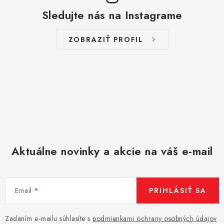
p
Sledujte nás na Instagrame
i
s
ZOBRAZIŤ PROFIL
u
Aktuálne novinky a akcie na váš e-mail
Email
PRIHLÁSIŤ SA
Zadaním e-mailu súhlasíte s
podmienkami ochrany osobných údajov