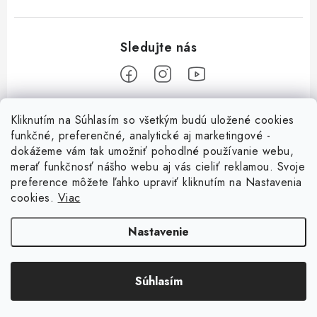
Z
Kliknutím na Súhlasím so všetkým budú uložené cookies
á
funkčné, preferenčné, analytické aj marketingové -
Informácie pre vás
p
dokážeme vám tak umožniť pohodlné používanie webu,
merať funkčnosť nášho webu aj vás cieliť reklamou. Svoje
ä
O nás
preference môžete ľahko upraviť kliknutím na Nastavenia
t
cookies.
Viac
Facebook
Obchodné podmienky
i
e
Ochrana osobných údajov
Nastavenie
Kontakt
Súhlasím
Odstúpenie od zmluvy
Copyright 2026
Magsy.sk
. Všetky práva vyhradené.
Upraviť nastavenie cookies
Vytvoril Shoptet