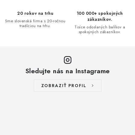
r
v
20 rokov na trhu
100 000+ spokojných
k
zákazníkov.
Sme slovenská firma s 20-ročnou
y
tradíciou na trhu.
Tisíce odoslaných balíkov a
spokojných zákazníkov.
v
ý
p
i
s
Sledujte nás na Instagrame
u
ZOBRAZIŤ PROFIL