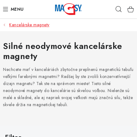
Prejsť
Hľad
na
obsah
Kancelárske magnety
HLAVNÉ KATEGÓRIE
MAGNETICKÉ POMÔCKY
Silné neodymové kancelárske
magnety
PRIEMYSELNÉ MAGNETY
Nechcete mať v kanceláriách zbytočne preplnenú magnetickú tabuľu
OSTATNÉ MAGNETY
veľkými farebnými magnetmi? Radšej by ste zvolili konzervatívnejší
dizajn magnetu? Tak ste na správnom mieste! Tieto silné
NEREZOVÉ MATERIÁLY
neodymové magnety do kancelárie sú skvelou voľbou. Nielenže sú
malé a skladné, ale aj napriek svojej veľkosti majú značnú silu, takže
skvele držia na magnetickej tabuli.
O nás
Obchodné podmienky
Ochrana osobných údajov
Kontakt
Odstúpenie od zmluvy
V