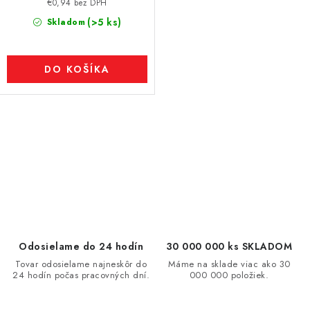
€0,94 bez DPH
(>5 ks)
Skladom
DO KOŠÍKA
O
v
l
á
d
a
c
Odosielame do 24 hodín
30 000 000 ks SKLADOM
i
Tovar odosielame najneskôr do
Máme na sklade viac ako 30
24 hodín počas pracovných dní.
000 000 položiek.
e
p