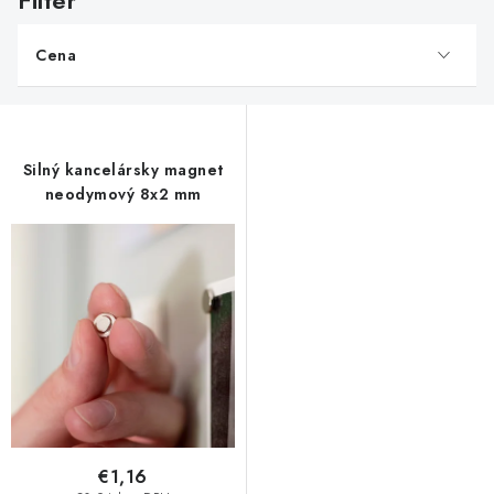
ý
p
Cena
i
s
p
r
Silný kancelársky magnet
o
neodymový 8x2 mm
d
u
k
t
o
v
€1,16