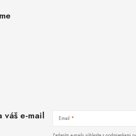
ame
 váš e-mail
Email
Zadaním e-mailu súhlasíte s
podmienkami oc