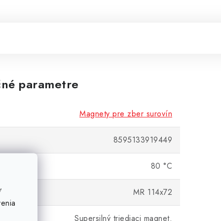
né parametre
Magnety pre zber surovín
8595133919449
dolnosť
80 °C
ť
MR 114x72
venia
Supersilný triediaci magnet.