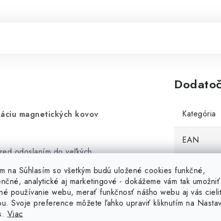
Dodatoč
Kategória
ikáciu magnetických kovov
EAN
pred odoslaním do veľkých
netický kovový materiál.
Teplotná o
tím na Súhlasím so všetkým budú uložené cookies funkčné,
 vo zlisované hliníkovej
enčné, analytické aj marketingové - dokážeme vám tak umožniť
lo hliníkovej kocky
né používanie webu, merať funkčnosť nášho webu aj vás cieli
Označenie
ou. Svoje preference môžete ľahko upraviť kliknutím na Nasta
 vnímajte reakcie magnetu,
s.
Viac
kde ucítite odpor je určite