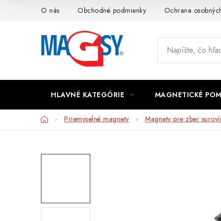
Prejsť
O nás
Obchodné podmienky
Ochrana osobných
na
obsah
HLAVNÉ KATEGÓRIE
MAGNETICKÉ PO
Domov
Priemyselné magnety
Magnety pre zber suroví