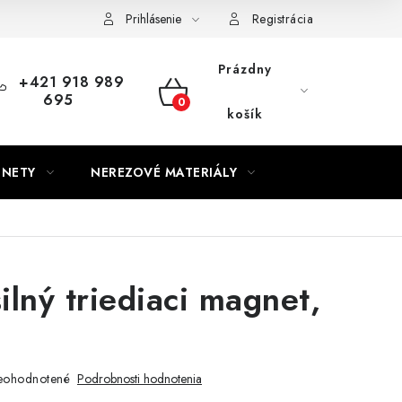
Prihlásenie
Registrácia
Prázdny
+421 918 989
695
NÁKUPNÝ
košík
KOŠÍK
GNETY
NEREZOVÉ MATERIÁLY
ilný triediaci magnet,
eohodnotené
Podrobnosti hodnotenia