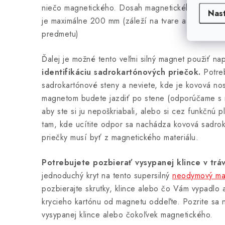
niečo magnetického. Dosah magnetického poľa u
Nas
je maximálne 200 mm (záleží na tvare a veľkosti 
predmetu)
Ďalej je možné tento veľmi silný magnet použiť na
identifikáciu sadrokartónových priečok.
Potreb
sadrokartónové steny a neviete, kde je kovová n
magnetom budete jazdiť po stene (odporúčame s 
aby ste si ju nepoškriabali, alebo si cez funkčnú p
tam, kde ucítite odpor sa nachádza kovová sadro
priečky musí byť z magnetického materiálu.
Potrebujete pozbierať vysypanej klince v trá
jednoduchý kryt na tento supersilný
neodymový ma
pozbierajte skrutky, klince alebo čo Vám vypadlo
krycieho kartónu od magnetu oddeľte. Pozrite sa 
vysypanej klince alebo čokoľvek magnetického.