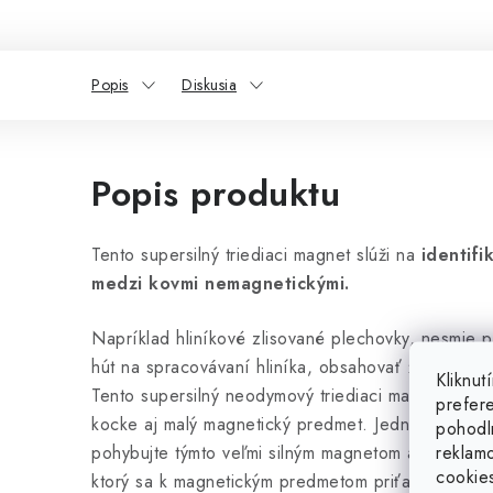
Popis
Diskusia
Popis produktu
Tento supersilný triediaci magnet slúži na
identif
medzi kovmi nemagnetickými.
Napríklad hliníkové zlisované plechovky, nesmie 
hút na spracovávaní hliníka, obsahovať žiadny mag
Kliknu
Tento supersilný neodymový triediaci magnet odhalí
prefer
kocke aj malý magnetický predmet. Jednoducho oko
pohodl
reklam
pohybujte týmto veľmi silným magnetom a pocitovo
cookie
ktorý sa k magnetickým predmetom priťahuje. Tam, 