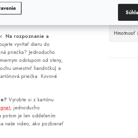
 tohto neodymového magnetu
Popis
tavenie
Súhl
kovového, magnetického
Hmotnosť 
pr.
Na rozpoznanie a
ujete vyvŕtať dieru do
osná priečka? Jednoducho
miernym odstupom od steny,
lochu umiestniť handričku) a
kartónová priečka. Kovové
ve?
Vyrobte si z kartónu
gnet
, jednoducho
 a potom je len oddelením
na naše video, ako pozbierať