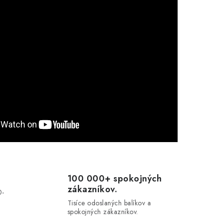
100 000+ spokojných
zákazníkov.
0-
.
Tisíce odoslaných balíkov a
spokojných zákazníkov.