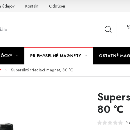
 údajov
Kontakt
Odstúpenie od zmluvy
MÔCKY
PRIEMYSELNÉ MAGNETY
OSTATNÉ MA
n
Supersilný triediaci magnet, 80 °C
Supers
80 °C
N