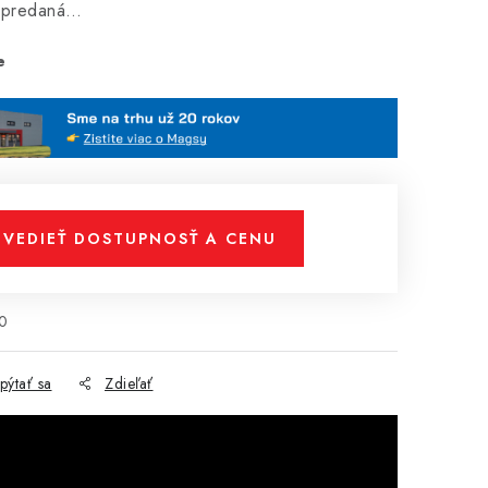
vypredaná…
e
VEDIEŤ DOSTUPNOSŤ A CENU
0
pýtať sa
Zdieľať