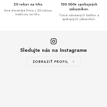
v
20 rokov na trhu
100 000+ spokojných
ý
zákazníkov.
Sme slovenská firma s 20-ročnou
p
tradíciou na trhu.
Tisíce odoslaných balíkov a
i
spokojných zákazníkov.
s
u
Sledujte nás na Instagrame
ZOBRAZIŤ PROFIL