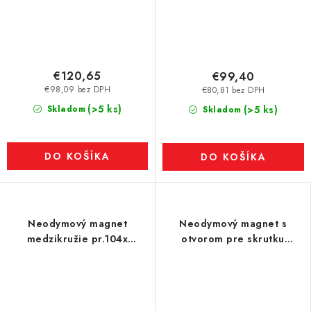
€120,65
€99,40
€98,09 bez DPH
€80,81 bez DPH
(>5 ks)
Skladom
(>5 ks)
Skladom
DO KOŠÍKA
DO KOŠÍKA
Neodymový magnet
Neodymový magnet s
medzikružie pr.104x
otvorom pre skrutku
pr.36x15 N 80 °C, VMM9-
80x30x20 mm, P VMM9H,
N48
120°C