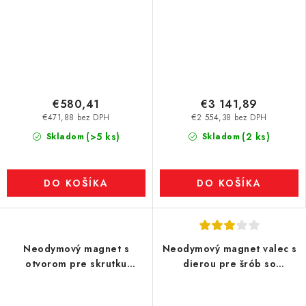
€580,41
€3 141,89
€471,88 bez DPH
€2 554,38 bez DPH
(>5 ks)
(2 ks)
Skladom
Skladom
DO KOŠÍKA
DO KOŠÍKA
Neodymový magnet s
Neodymový magnet valec s
otvorom pre skrutku
dierou pre šrób so
98,5x86,5x25x66 N VMM11-
zápustnou hlavou pr.15,8 x 5
80°C
N 80 °C, VMM7