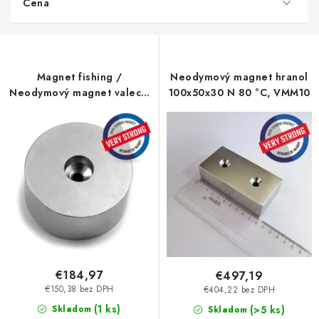
Cena
i
s
p
r
Magnet fishing /
Neodymový magnet hranol
o
Neodymový magnet valec s
100x50x30 N 80 °C, VMM10
d
dierou pr.60 x 30 N 80 °C,
u
VMM8-N45
k
t
o
v
€184,97
€497,19
€150,38 bez DPH
€404,22 bez DPH
(1 ks)
Skladom
(>5 ks)
Skladom