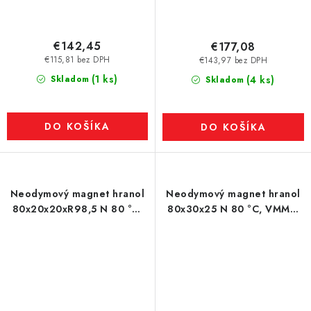
€142,45
€177,08
€115,81 bez DPH
€143,97 bez DPH
(1 ks)
Skladom
(4 ks)
Skladom
DO KOŠÍKA
DO KOŠÍKA
Neodymový magnet hranol
Neodymový magnet hranol
80x20x20xR98,5 N 80 °C,
80x30x25 N 80 °C, VMM5-
VMM10-N50
N38