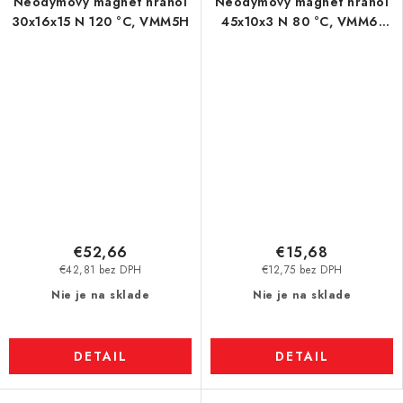
Neodymový magnet hranol
Neodymový magnet hranol
30x16x15 N 120 °C, VMM5H
45x10x3 N 80 °C, VMM6-
N40
€52,66
€15,68
€42,81 bez DPH
€12,75 bez DPH
Nie je na sklade
Nie je na sklade
DETAIL
DETAIL