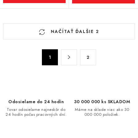
O
NAČÍTAŤ ĎALŠIE 2
v
l
á
S
d
1
2
t
a
r
c
á
n
i
k
e
o
p
Odosielame do 24 hodín
30 000 000 ks SKLADOM
v
r
Tovar odosielame najneskôr do
Máme na sklade viac ako 30
a
v
24 hodín počas pracovných dní.
000 000 položiek.
n
k
i
y
e