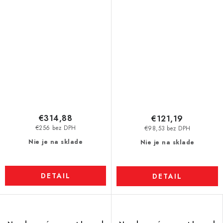
kufríková sada, magnet pr.
N38
85 x 18 mm
€314,88
€121,19
€256 bez DPH
€98,53 bez DPH
Nie je na sklade
Nie je na sklade
DETAIL
DETAIL