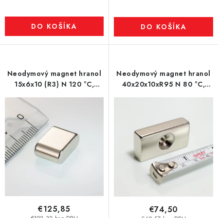
DO KOŠÍKA
DO KOŠÍKA
Neodymový magnet hranol
Neodymový magnet hranol
15x6x10 (R3) N 120 °C,
40x20x10xR95 N 80 °C,
VMM4H-N35H
VMM10-N50
€125,85
€74,50