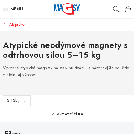
Prejsť
Hľad
na
obsah
Atypické
HLAVNÉ KATEGÓRIE
MAGNETICKÉ POMÔCKY
Atypické neodýmové magnety s
odtrhovou silou 5–15 kg
PRIEMYSELNÉ MAGNETY
Výkonné atypické magnety na stabilnú fixáciu a náročnejšie použitie
OSTATNÉ MAGNETY
v dielni aj výrobe.
NEREZOVÉ MATERIÁLY
V
5-15kg
O nás
Obchodné podmienky
Ochrana osobných údajov
ý
p
Kontakt
Vymazať filtre
i
s