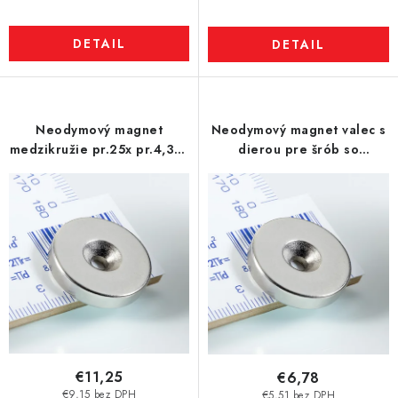
DETAIL
DETAIL
Neodymový magnet
Neodymový magnet valec s
medzikružie pr.25x pr.4,3x5
dierou pre šrób so
N 80 °C, VMM5-N38
zápustnou hlavou pr.25 x 5
N 80 °C, VMM4-N35
€11,25
€6,78
€9,15 bez DPH
€5,51 bez DPH