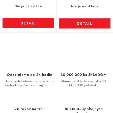
Nie je na sklade
Nie je na sklade
DETAIL
DETAIL
O
v
l
á
d
Odosielame do 24 hodín
30 000 000 ks SKLADOM
a
Tovar odosielame najneskôr do
Máme na sklade viac ako 30
24 hodín počas pracovných dní.
000 000 položiek.
c
i
e
p
20 rokov na trhu
100 000+ spokojných