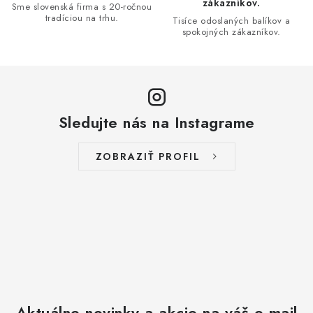
r
zákazníkov.
Sme slovenská firma s 20-ročnou
v
tradíciou na trhu.
Tisíce odoslaných balíkov a
spokojných zákazníkov.
k
y
v
ý
p
Sledujte nás na Instagrame
i
s
ZOBRAZIŤ PROFIL
u
Aktuálne novinky a akcie na váš e-mail