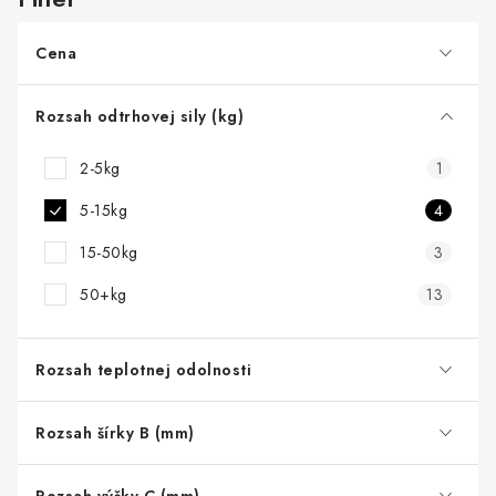
p
r
Cena
o
d
Rozsah odtrhovej sily (kg)
u
2-5kg
1
k
t
5-15kg
4
o
15-50kg
3
v
50+kg
13
Rozsah teplotnej odolnosti
Rozsah šírky B (mm)