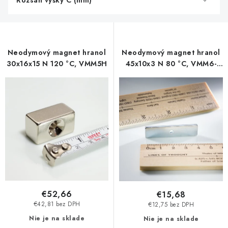
Rozsah výšky C (mm)
Neodymový magnet hranol
Neodymový magnet hranol
30x16x15 N 120 °C, VMM5H
45x10x3 N 80 °C, VMM6-
N40
€52,66
€15,68
€42,81 bez DPH
€12,75 bez DPH
Nie je na sklade
Nie je na sklade