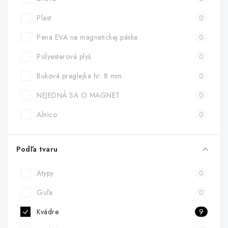
Plast
0
Pena EVA na magnetickej páske
0
Polyesterová plyš
0
Buková preglejka hr. 8 mm
0
NEJEDNÁ SA O MAGNET
0
Alnico
0
Podľa tvaru
Atypy
0
Guľa
0
Kvádre
9