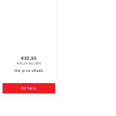
€22,50
€18,29 bez DPH
Nie je na sklade
DETAIL
O