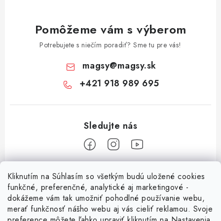
Pomôžeme vám s výberom
Potrebujete s niečím poradiť? Sme tu pre vás!
magsy
@
magsy.sk
+421 918 989 695
Z
Kliknutím na Súhlasím so všetkým budú uložené cookies
á
funkčné, preferenčné, analytické aj marketingové -
Informácie pre vás
p
dokážeme vám tak umožniť pohodlné používanie webu,
merať funkčnosť nášho webu aj vás cieliť reklamou. Svoje
ä
O nás
preference môžete ľahko upraviť kliknutím na Nastavenia