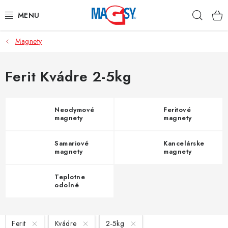
Prejsť
Hľad
na
obsah
Magnety
HLAVNÉ KATEGÓRIE
MAGNETICKÉ POMÔCKY
Ferit Kvádre 2-5kg
PRIEMYSELNÉ MAGNETY
Neodymové
Feritové
magnety
magnety
OSTATNÉ MAGNETY
Samariové
Kancelárske
NEREZOVÉ MATERIÁLY
magnety
magnety
Teplotne
O nás
Obchodné podmienky
Ochrana osobných údajov
odolné
magnety
Kontakt
Odstúpenie od zmluvy
V
Ferit
Kvádre
2-5kg