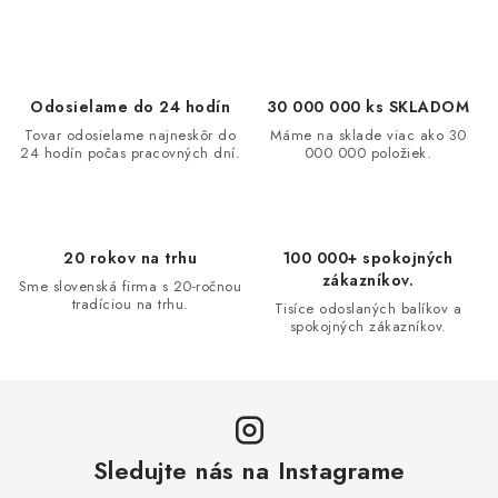
v
l
á
d
Odosielame do 24 hodín
30 000 000 ks SKLADOM
a
Tovar odosielame najneskôr do
Máme na sklade viac ako 30
24 hodín počas pracovných dní.
000 000 položiek.
c
i
e
p
20 rokov na trhu
100 000+ spokojných
r
zákazníkov.
Sme slovenská firma s 20-ročnou
v
tradíciou na trhu.
Tisíce odoslaných balíkov a
spokojných zákazníkov.
k
y
v
ý
p
Sledujte nás na Instagrame
i