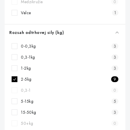
Medzikružia
0
Valce
1
Rozsah odtrhovej sily (kg)
0-0,3kg
3
0,3-1kg
3
1-2kg
3
2-5kg
9
0,3-1
0
5-15kg
5
15-50kg
3
50+kg
0