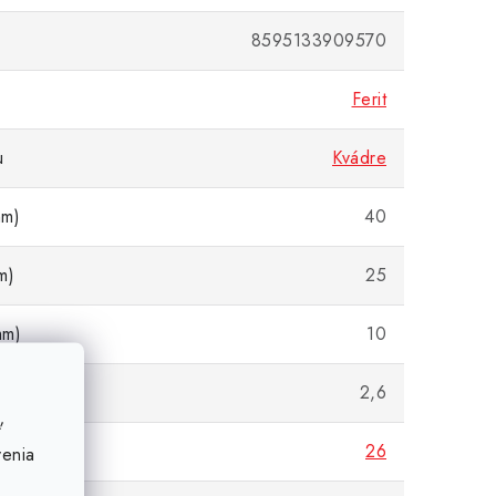
8595133909570
Ferit
u
Kvádre
mm)
40
m)
25
mm)
10
la (kg)
2,6
ť
ila (N)
26
venia