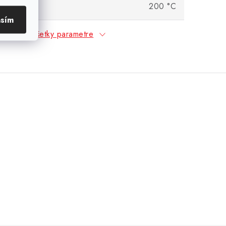
dolnosť
200 °C
asím
Všetky parametre