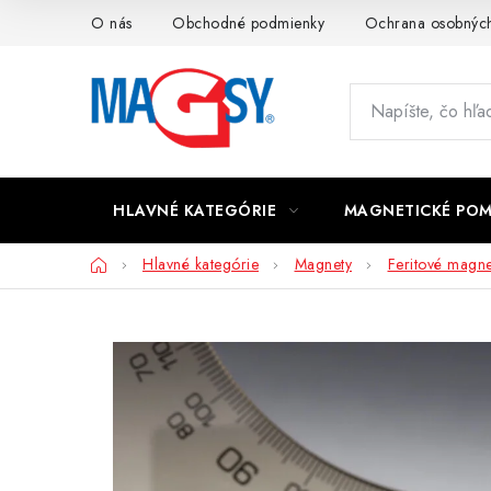
Prejsť
O nás
Obchodné podmienky
Ochrana osobných
na
obsah
HLAVNÉ KATEGÓRIE
MAGNETICKÉ PO
Domov
Hlavné kategórie
Magnety
Feritové magne