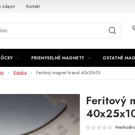
 údajov
Kontakt
MÔCKY
PRIEMYSELNÉ MAGNETY
OSTATNÉ MA
ty
Kvádre
Feritový magnet hranol 40x25x10
Feritový 
40x25x1
Neohodno