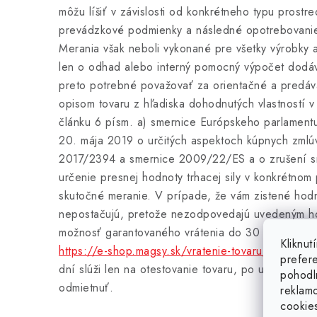
môžu líšiť v závislosti od konkrétneho typu prostr
prevádzkové podmienky a následné opotrebovanie 
Merania však neboli vykonané pre všetky výrobky 
len o odhad alebo interný pomocný výpočet dodá
preto potrebné považovať za orientačné a predávaj
opisom tovaru z hľadiska dohodnutých vlastností 
článku 6 písm. a) smernice Európskeho parlament
20. mája 2019 o určitých aspektoch kúpnych zmlú
2017/2394 a smernice 2009/22/ES a o zrušení 
určenie presnej hodnoty trhacej sily v konkrétnom
skutočné meranie. V prípade, že vám zistené hodno
nepostačujú, pretože nezodpovedajú uvedeným h
možnosť garantovaného vrátenia do 30 dní za po
Kliknu
https://e-shop.magsy.sk/vratenie-tovaru/
a zakúpiť
prefer
dní slúži len na otestovanie tovaru, po uplynutí k
pohodl
odmietnuť.
reklam
cookie