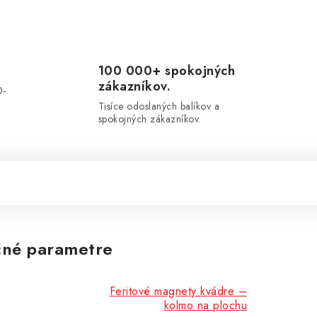
100 000+ spokojných
zákazníkov.
0-
.
Tisíce odoslaných balíkov a
spokojných zákazníkov.
né parametre
Feritové magnety kvádre –
kolmo na plochu