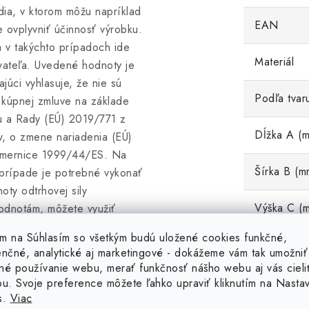
edia, v ktorom môžu napríklad
EAN
ovplyvniť účinnosť výrobku.
a v takýchto prípadoch ide
Materiál
vateľa. Uvedené hodnoty je
úci vyhlasuje, že nie sú
Podľa tvar
v kúpnej zmluve na základe
u a Rady (EÚ) 2019/771 z
Dĺžka A (
v, o zmene nariadenia (EÚ)
smernice 1999/44/ES. Na
Šírka B (m
 prípade je potrebné vykonať
ty odtrhovej sily
Výška C (
odnotám, môžete využiť
dmienok uvedených tu:
tím na Súhlasím so všetkým budú uložené cookies funkčné,
 silnejší magnet. Týchto 30
Odtrhová si
enčné, analytické aj marketingové - dokážeme vám tak umožniť
torých môže predajca vrátenie
né používanie webu, merať funkčnosť nášho webu aj vás cieli
Odtrhová s
ou. Svoje preference môžete ľahko upraviť kliknutím na Nasta
s.
Viac