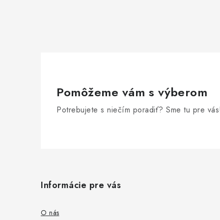
Pomôžeme vám s výberom
Potrebujete s niečím poradiť? Sme tu pre vás
Z
á
Informácie pre vás
p
ä
O nás