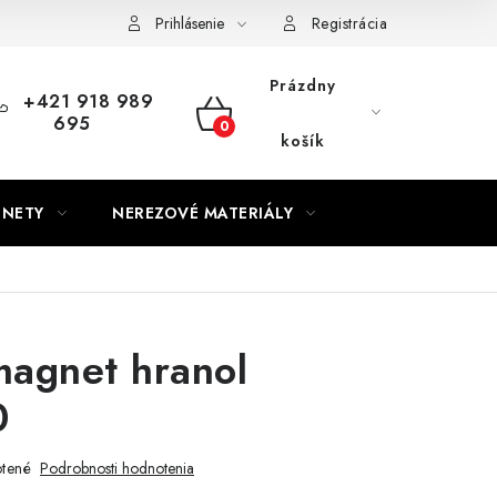
Prihlásenie
Registrácia
Prázdny
+421 918 989
695
NÁKUPNÝ
košík
KOŠÍK
GNETY
NEREZOVÉ MATERIÁLY
magnet hranol
0
tené
Podrobnosti hodnotenia