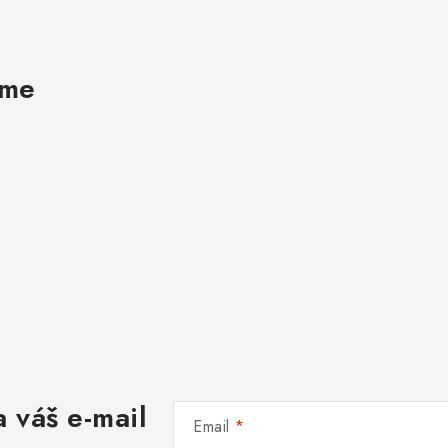
ame
 váš e-mail
Email