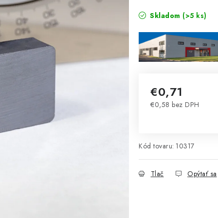
Skladom
(>5 ks)
€0,71
€0,58 bez DPH
Jednotková cena:
Kód tovaru:
10317
Tlač
Opýtať sa