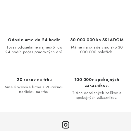
O
v
l
á
d
Odosielame do 24 hodín
30 000 000 ks SKLADOM
a
Tovar odosielame najneskôr do
Máme na sklade viac ako 30
24 hodín počas pracovných dní.
000 000 položiek.
c
i
e
p
20 rokov na trhu
100 000+ spokojných
r
zákazníkov.
Sme slovenská firma s 20-ročnou
v
tradíciou na trhu.
Tisíce odoslaných balíkov a
spokojných zákazníkov.
k
y
v
ý
p