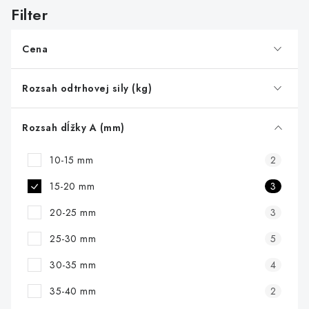
s
p
r
Cena
o
d
Rozsah odtrhovej sily (kg)
u
k
Rozsah dĺžky A (mm)
t
10-15 mm
2
o
v
15-20 mm
3
20-25 mm
3
25-30 mm
5
30-35 mm
4
35-40 mm
2