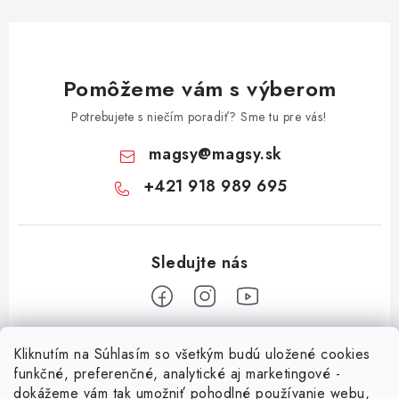
Pomôžeme vám s výberom
Potrebujete s niečím poradiť? Sme tu pre vás!
magsy
@
magsy.sk
+421 918 989 695
Z
Kliknutím na Súhlasím so všetkým budú uložené cookies
á
funkčné, preferenčné, analytické aj marketingové -
Informácie pre vás
p
dokážeme vám tak umožniť pohodlné používanie webu,