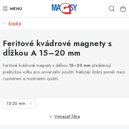
Prejsť
Hľad
na
obsah
Kvádre
HLAVNÉ KATEGÓRIE
MAGNETICKÉ POMÔCKY
Feritové kvádrové magnety s
dĺžkou A 15–20 mm
PRIEMYSELNÉ MAGNETY
Feritové kvádrové magnety s délkou
15–20 mm
představují
OSTATNÉ MAGNETY
praktickou volbu pro univerzální použití. Nabízejí dobrý poměr mezi
rozměrem a možnostmi využití.
NEREZOVÉ MATERIÁLY
V
O nás
Obchodné podmienky
Ochrana osobných údajov
15-20 mm
ý
Kontakt
Odstúpenie od zmluvy
p
Vymazať filtre
i