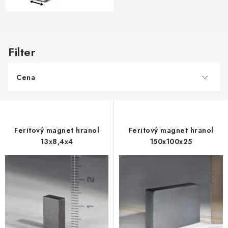
V
ý
p
Cena
i
s
p
r
Feritový magnet hranol
Feritový magnet hranol
o
13x8,4x4
150x100x25
d
u
k
t
o
v