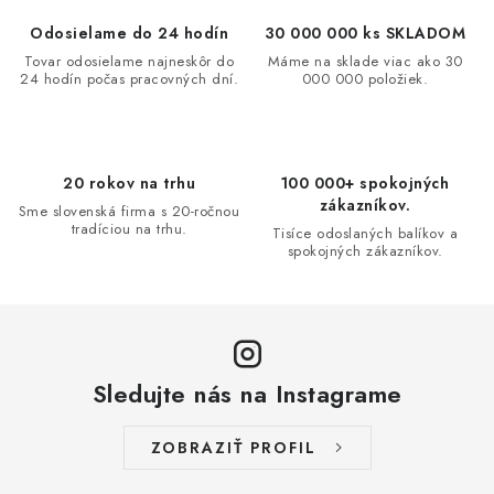
o
p
Odosielame do 24 hodín
30 000 000 ks SKLADOM
v
r
Tovar odosielame najneskôr do
Máme na sklade viac ako 30
a
v
24 hodín počas pracovných dní.
000 000 položiek.
n
k
i
y
e
v
20 rokov na trhu
100 000+ spokojných
ý
zákazníkov.
Sme slovenská firma s 20-ročnou
p
tradíciou na trhu.
Tisíce odoslaných balíkov a
i
spokojných zákazníkov.
s
u
Sledujte nás na Instagrame
ZOBRAZIŤ PROFIL