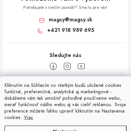
Potrebujete s niečím poradiť? Sme tu pre vás!
magsy
@
magsy.sk
+421 918 989 695
Z
Kliknutím na Súhlasím so všetkým budú uložené cookies
á
funkčné, preferenčné, analytické aj marketingové -
Informácie pre vás
p
dokážeme vám tak umožniť pohodlné používanie webu,
merať funkčnosť nášho webu aj vás cieliť reklamou. Svoje
ä
O nás
preference môžete ľahko upraviť kliknutím na Nastavenia
t
cookies.
Viac
Facebook
Obchodné podmienky
i
Ochrana osobných údajov