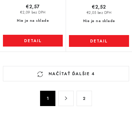
€2,57
€2,52
€2,09 bez DPH
€2,05 bez DPH
Nie je na sklade
Nie je na sklade
DETAIL
DETAIL
O
NAČÍTAŤ ĎALŠIE 4
v
l
á
S
d
1
2
t
a
r
c
á
n
i
k
e