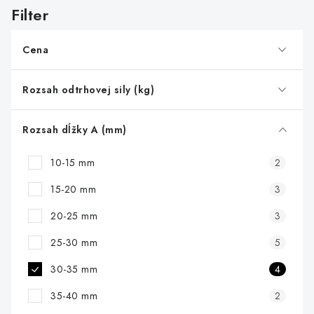
s
p
r
Cena
o
d
Rozsah odtrhovej sily (kg)
u
k
Rozsah dĺžky A (mm)
t
10-15 mm
2
o
v
15-20 mm
3
20-25 mm
3
25-30 mm
5
30-35 mm
4
35-40 mm
2