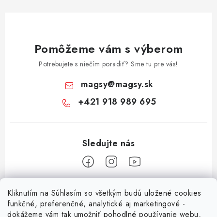
Pomôžeme vám s výberom
Potrebujete s niečím poradiť? Sme tu pre vás!
magsy
@
magsy.sk
+421 918 989 695
Z
Kliknutím na Súhlasím so všetkým budú uložené cookies
á
funkčné, preferenčné, analytické aj marketingové -
Informácie pre vás
p
dokážeme vám tak umožniť pohodlné používanie webu,