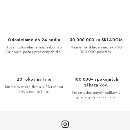
O
v
l
á
d
Odosielame do 24 hodín
30 000 000 ks SKLADOM
a
Tovar odosielame najneskôr do
Máme na sklade viac ako 30
24 hodín počas pracovných dní.
000 000 položiek.
c
i
e
p
20 rokov na trhu
100 000+ spokojných
r
zákazníkov.
Sme slovenská firma s 20-ročnou
v
tradíciou na trhu.
Tisíce odoslaných balíkov a
spokojných zákazníkov.
k
y
v
ý
p