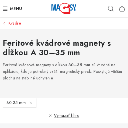
Prejsť
Hľad
na
obsah
Kvádre
HLAVNÉ KATEGÓRIE
MAGNETICKÉ POMÔCKY
Feritové kvádrové magnety s
dĺžkou A 30–35 mm
PRIEMYSELNÉ MAGNETY
Feritové kvádrové magnety s dĺžkou
30–35 mm
sú vhodné na
OSTATNÉ MAGNETY
aplikácie, kde je potrebný väčší magnetický prvok. Poskytujú väčšiu
plochu na stabilné uchytenie.
NEREZOVÉ MATERIÁLY
V
O nás
Obchodné podmienky
Ochrana osobných údajov
30-35 mm
ý
Kontakt
Odstúpenie od zmluvy
p
Vymazať filtre
i