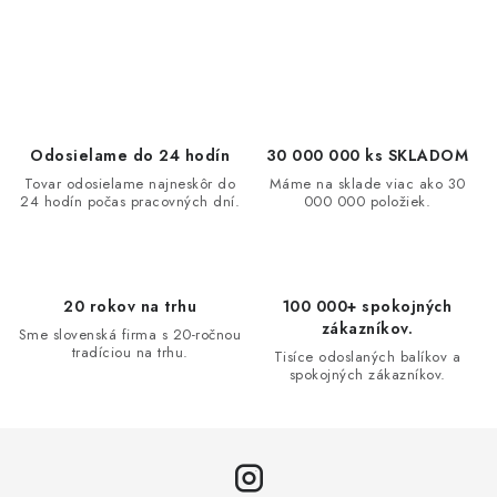
O
v
l
á
d
Odosielame do 24 hodín
30 000 000 ks SKLADOM
a
Tovar odosielame najneskôr do
Máme na sklade viac ako 30
24 hodín počas pracovných dní.
000 000 položiek.
c
i
e
p
20 rokov na trhu
100 000+ spokojných
r
zákazníkov.
Sme slovenská firma s 20-ročnou
v
tradíciou na trhu.
Tisíce odoslaných balíkov a
spokojných zákazníkov.
k
y
v
ý