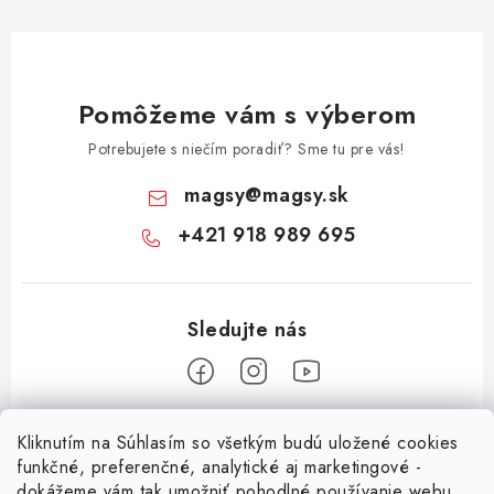
Pomôžeme vám s výberom
Potrebujete s niečím poradiť? Sme tu pre vás!
magsy
@
magsy.sk
+421 918 989 695
Z
Kliknutím na Súhlasím so všetkým budú uložené cookies
á
funkčné, preferenčné, analytické aj marketingové -
Informácie pre vás
dokážeme vám tak umožniť pohodlné používanie webu,