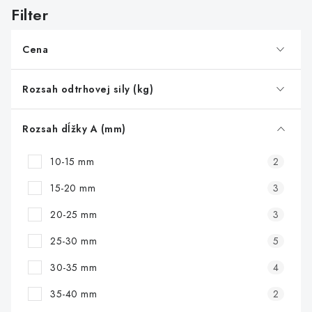
s
p
r
Cena
o
d
Rozsah odtrhovej sily (kg)
u
k
Rozsah dĺžky A (mm)
t
10-15 mm
2
o
v
15-20 mm
3
20-25 mm
3
25-30 mm
5
30-35 mm
4
35-40 mm
2