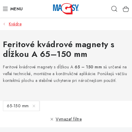
Prejsť
Hľad
na
obsah
Kvádre
HLAVNÉ KATEGÓRIE
MAGNETICKÉ POMÔCKY
Feritové kvádrové magnety s
dĺžkou A 65–150 mm
PRIEMYSELNÉ MAGNETY
Feritové kvádrové magnety s dĺžkou A
65 – 150 mm
sú určené na
OSTATNÉ MAGNETY
veľké technické, montážne a konštrukčné aplikácie. Ponúkajú väčšiu
kontaktnú plochu a stabilné uchytenie pri náročnejšom použití.
NEREZOVÉ MATERIÁLY
V
O nás
Obchodné podmienky
Ochrana osobných údajov
65-150 mm
ý
Kontakt
Odstúpenie od zmluvy
p
Vymazať filtre
i