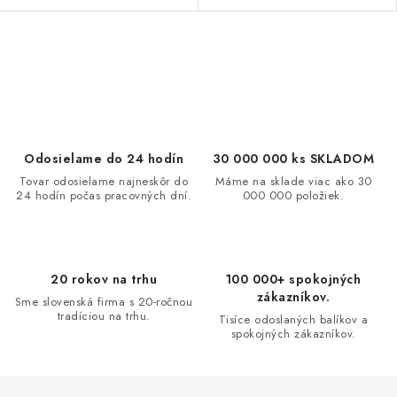
O
v
l
á
d
Odosielame do 24 hodín
30 000 000 ks SKLADOM
a
Tovar odosielame najneskôr do
Máme na sklade viac ako 30
24 hodín počas pracovných dní.
000 000 položiek.
c
i
e
p
20 rokov na trhu
100 000+ spokojných
r
zákazníkov.
Sme slovenská firma s 20-ročnou
v
tradíciou na trhu.
Tisíce odoslaných balíkov a
spokojných zákazníkov.
k
y
v