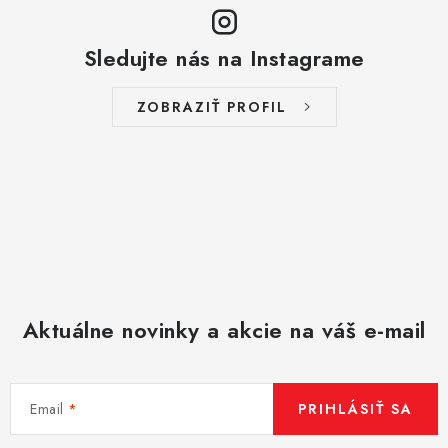
ý
p
Sledujte nás na Instagrame
i
s
ZOBRAZIŤ PROFIL
u
Aktuálne novinky a akcie na váš e-mail
Email
PRIHLÁSIŤ SA