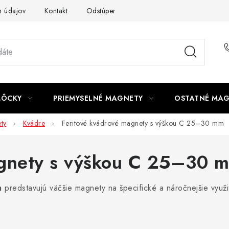
 údajov
Kontakt
Odstúpenie od zmluvy
MÔCKY
PRIEMYSELNÉ MAGNETY
OSTATNÉ MA
ty
Kvádre
Feritové kvádrové magnety s výškou C 25–30 mm
agnety s výškou C 25–30 
m
predstavujú väčšie magnety na špecifické a náročnejšie využi