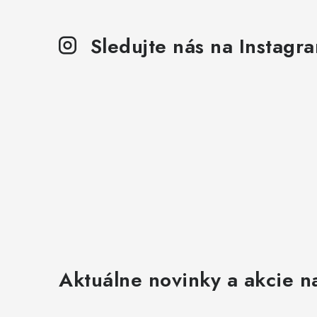
e
p
Sledujte nás na Instagr
r
v
k
y
v
ý
p
i
s
u
Aktuálne novinky a akcie na