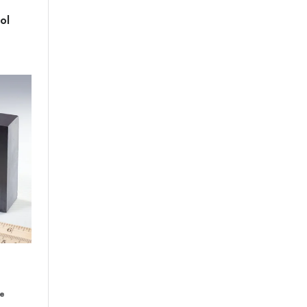
ol
de