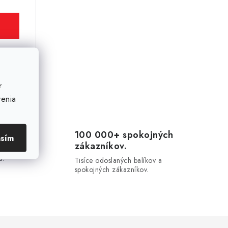
Kód:
10356
ť
venia
100 000+ spokojných
asím
zákazníkov.
20-
u.
Tisíce odoslaných balíkov a
spokojných zákazníkov.