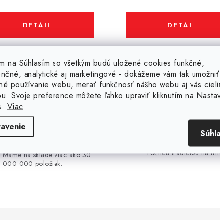
DETAIL
DETAIL
Kód:
10315
tím na Súhlasím so všetkým budú uložené cookies funkčné,
enčné, analytické aj marketingové - dokážeme vám tak umožniť
né používanie webu, merať funkčnosť nášho webu aj vás cieli
ou. Svoje preference môžete ľahko upraviť kliknutím na Nasta
s.
Viac
tavenie
30 000 000 ks
20 rokov na trhu
Súhl
SKLADOM
Sme slovenská firma s 
ročnou tradíciou na trh
Máme na sklade viac ako 30
000 000 položiek.