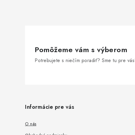
Pomôžeme vám s výberom
Potrebujete s niečím poradiť? Sme tu pre vás
Z
á
Informácie pre vás
p
ä
O nás