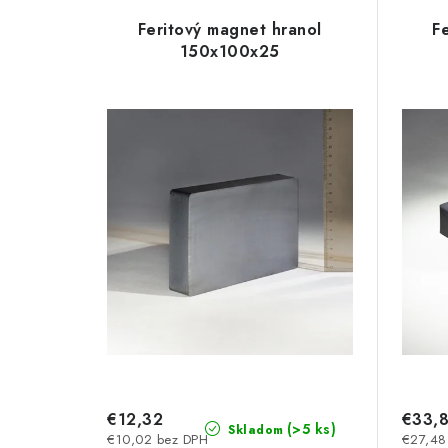
ý
e
Feritový magnet hranol
F
p
150x100x25
n
i
i
s
e
p
p
r
r
o
o
d
d
u
u
k
k
t
t
€12,32
€33,
o
(>5 ks)
Skladom
€10,02 bez DPH
€27,48