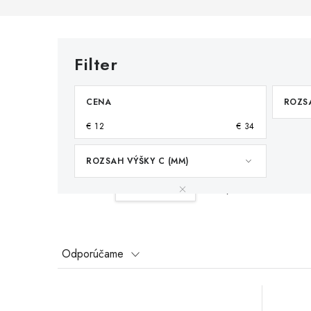
CENA
ROZSA
€
12
€
34
ROZSAH VÝŠKY C (MM)
Váš filter:
25-30 mm
Vymazať filtre
R
Odporúčame
a
V
d