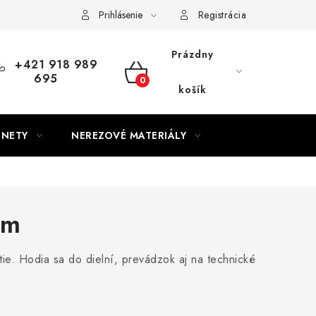
Prihlásenie
Registrácia
Prázdny
+421 918 989
695
NÁKUPNÝ
košík
KOŠÍK
GNETY
NEREZOVÉ MATERIÁLY
mm
tie. Hodia sa do dielní, prevádzok aj na technické