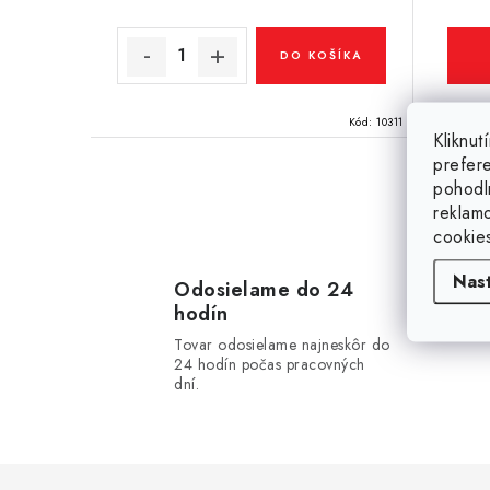
o
v
v
DO KOŠÍKA
Kód:
10311
Kliknu
prefer
pohodl
reklam
O
cookie
v
Nas
l
Odosielame do 24
hodín
á
Tovar odosielame najneskôr do
d
24 hodín počas pracovných
dní.
a
c
i