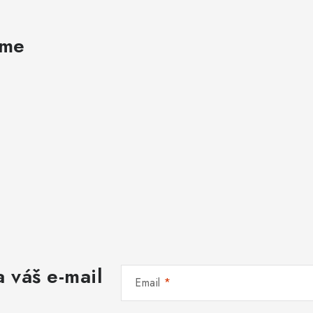
ame
 váš e-mail
Email