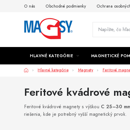
Prejsť
O nás
Obchodné podmienky
Ochrana osobných
na
obsah
HLAVNÉ KATEGÓRIE
MAGNETICKÉ PO
Domov
Hlavné kategórie
Magnety
Feritové magne
Feritové kvádrové m
Feritové kvádrové magnety s výškou
C 25–30 m
riešenia, kde je potrebný vyšší magnetický prvok.