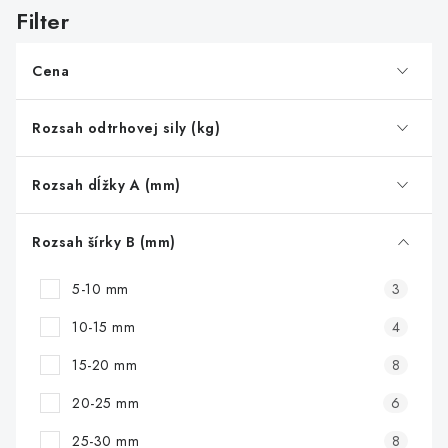
s
p
r
Cena
o
d
Rozsah odtrhovej sily (kg)
u
k
Rozsah dĺžky A (mm)
t
o
Rozsah šírky B (mm)
v
5-10 mm
3
10-15 mm
4
15-20 mm
8
20-25 mm
6
25-30 mm
8