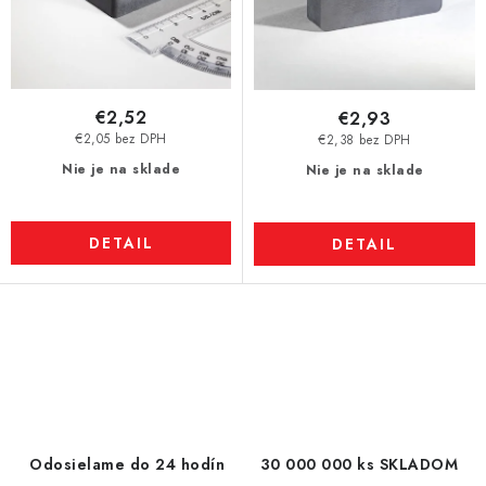
€2,52
€2,93
€2,05 bez DPH
€2,38 bez DPH
Nie je na sklade
Nie je na sklade
DETAIL
DETAIL
O
v
l
á
d
Odosielame do 24 hodín
30 000 000 ks SKLADOM