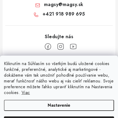
magsy
@
magsy.sk
+421 918 989 695
Z
Kliknutím na Súhlasím so všetkým budú uložené cookies
á
funkčné, preferenčné, analytické aj marketingové -
Informácie pre vás
p
dokážeme vám tak umožniť pohodlné používanie webu,
merať funkčnosť nášho webu aj vás cieliť reklamou. Svoje
ä
O nás
preference môžete ľahko upraviť kliknutím na Nastavenia
t
cookies.
Viac
Facebook
Obchodné podmienky
i
e
Ochrana osobných údajov
Nastavenie
Kontakt