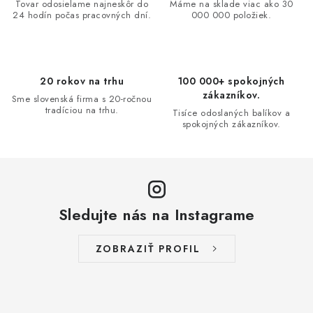
a
Tovar odosielame najneskôr do
Máme na sklade viac ako 30
24 hodín počas pracovných dní.
000 000 položiek.
c
i
e
p
20 rokov na trhu
100 000+ spokojných
r
zákazníkov.
Sme slovenská firma s 20-ročnou
v
tradíciou na trhu.
Tisíce odoslaných balíkov a
spokojných zákazníkov.
k
y
v
ý
p
Sledujte nás na Instagrame
i
s
ZOBRAZIŤ PROFIL
u