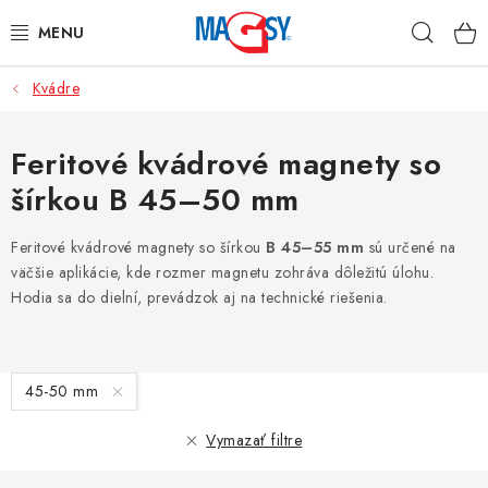
Prejsť
Hľad
na
obsah
Kvádre
HLAVNÉ KATEGÓRIE
MAGNETICKÉ POMÔCKY
Feritové kvádrové magnety so
šírkou B 45–50 mm
PRIEMYSELNÉ MAGNETY
Feritové kvádrové magnety so šírkou
B 45–55 mm
sú určené na
OSTATNÉ MAGNETY
väčšie aplikácie, kde rozmer magnetu zohráva dôležitú úlohu.
Hodia sa do dielní, prevádzok aj na technické riešenia.
NEREZOVÉ MATERIÁLY
V
O nás
Obchodné podmienky
Ochrana osobných údajov
45-50 mm
ý
Kontakt
Odstúpenie od zmluvy
p
Vymazať filtre
i