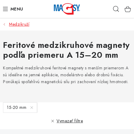
Prejsť
Hľad
na
obsah
Medzikruží
HLAVNÉ KATEGÓRIE
MAGNETICKÉ POMÔCKY
Feritové medzikruhové magnety
podľa priemeru A 15–20 mm
PRIEMYSELNÉ MAGNETY
Kompaktné medzikruhové feritové magnety s menším priemerom A
OSTATNÉ MAGNETY
sú ideálne na jemné aplikácie, modelárstvo alebo drobnú fixáciu.
Ponúkajú spoľahlivú magnetickú silu pri zachovaní nízkej hmotnosti.
NEREZOVÉ MATERIÁLY
V
O nás
Obchodné podmienky
Ochrana osobných údajov
15-20 mm
ý
Kontakt
Odstúpenie od zmluvy
p
Vymazať filtre
i