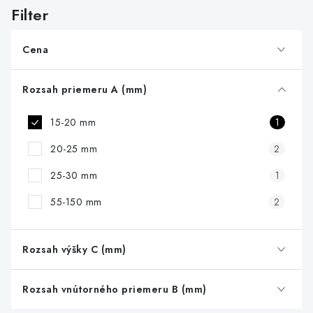
s
p
r
Cena
o
d
Rozsah priemeru A (mm)
u
15-20 mm
1
k
t
20-25 mm
2
o
25-30 mm
1
v
55-150 mm
2
Rozsah výšky C (mm)
Rozsah vnútorného priemeru B (mm)