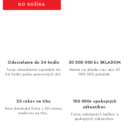
DO KOŠÍKA
O
v
l
á
d
Odosielame do 24 hodín
30 000 000 ks SKLADOM
a
Tovar odosielame najneskôr do
Máme na sklade viac ako 30
24 hodín počas pracovných dní.
000 000 položiek.
c
i
e
p
20 rokov na trhu
100 000+ spokojných
r
zákazníkov.
Sme slovenská firma s 20-ročnou
v
tradíciou na trhu.
Tisíce odoslaných balíkov a
spokojných zákazníkov.
k