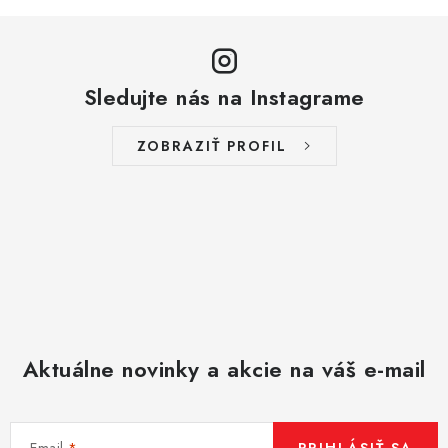
y
v
ý
p
Sledujte nás na Instagrame
i
s
ZOBRAZIŤ PROFIL
u
Aktuálne novinky a akcie na váš e-mail
Email