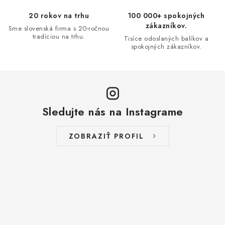
p
20 rokov na trhu
100 000+ spokojných
r
zákazníkov.
Sme slovenská firma s 20-ročnou
v
tradíciou na trhu.
Tisíce odoslaných balíkov a
spokojných zákazníkov.
k
y
v
ý
p
Sledujte nás na Instagrame
i
s
ZOBRAZIŤ PROFIL
u