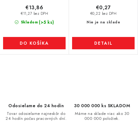
€13,86
€0,27
€11,27 bez DPH
€0,22 bez DPH
(>5 ks)
Skladom
Nie je na sklade
DO KOŠÍKA
DETAIL
O
v
l
á
d
Odosielame do 24 hodín
30 000 000 ks SKLADOM
a
Tovar odosielame najneskôr do
Máme na sklade viac ako 30
24 hodín počas pracovných dní.
000 000 položiek.
c
i
e