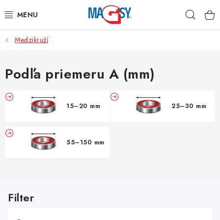
Prejsť
Hľad
na
obsah
Medzikruží
HLAVNÉ KATEGÓRIE
MAGNETICKÉ POMÔCKY
Podľa priemeru A (mm)
PRIEMYSELNÉ MAGNETY
15–20 mm
25–30 mm
OSTATNÉ MAGNETY
55–150 mm
NEREZOVÉ MATERIÁLY
O nás
Obchodné podmienky
Ochrana osobných údajov
V
Kontakt
ý
p