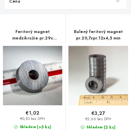
Cena
i
s
p
r
Feritový magnet
Balený feritový magnet
o
medzikružie pr.29x
pr.20,7xpr.12x4,5 mm
d
pr.9,5x8
u
k
t
o
v
€1,02
€3,27
€0,83 bez DPH
€2,66 bez DPH
(>5 ks)
Skladom
(2 ks)
Skladom