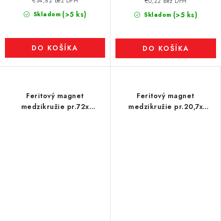
€34,82 bez DPH
€0,22 bez DPH
(>5 ks)
Skladom
(>5 ks)
Skladom
DO KOŠÍKA
DO KOŠÍKA
Feritový magnet
Feritový magnet
medzikružie pr.72x
medzikružie pr.20,7x
pr.32x15
pr.12x4,5