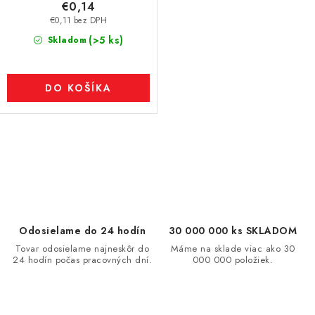
€0,14
€0,11 bez DPH
(>5 ks)
Skladom
DO KOŠÍKA
O
v
l
á
d
Odosielame do 24 hodín
30 000 000 ks SKLADOM
a
Tovar odosielame najneskôr do
Máme na sklade viac ako 30
24 hodín počas pracovných dní.
000 000 položiek.
c
i
e