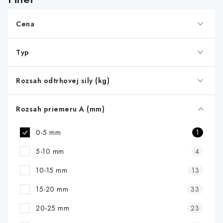
p
r
Cena
o
d
Typ
u
k
Rozsah odtrhovej sily (kg)
t
o
Rozsah priemeru A (mm)
v
0-5 mm
1
5-10 mm
4
10-15 mm
13
15-20 mm
33
20-25 mm
23