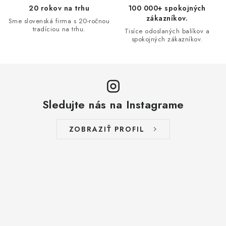
p
20 rokov na trhu
100 000+ spokojných
r
zákazníkov.
Sme slovenská firma s 20-ročnou
v
tradíciou na trhu.
Tisíce odoslaných balíkov a
spokojných zákazníkov.
k
y
v
ý
p
Sledujte nás na Instagrame
i
s
ZOBRAZIŤ PROFIL
u