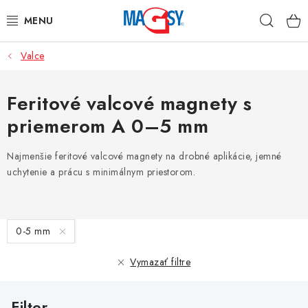
Prejsť
Hľad
na
obsah
Valce
HLAVNÉ KATEGÓRIE
MAGNETICKÉ POMÔCKY
Feritové valcové magnety s
priemerom A 0–5 mm
PRIEMYSELNÉ MAGNETY
Najmenšie feritové valcové magnety na drobné aplikácie, jemné
OSTATNÉ MAGNETY
uchytenie a prácu s minimálnym priestorom.
NEREZOVÉ MATERIÁLY
V
0-5 mm
O nás
Obchodné podmienky
Ochrana osobných údajov
ý
p
Kontakt
Odstúpenie od zmluvy
Vymazať filtre
i
s