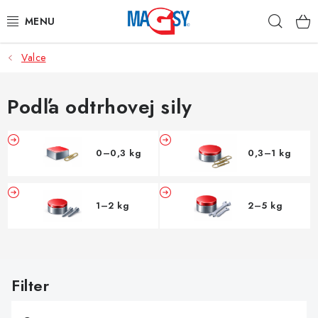
Prejsť
Hľad
na
obsah
Valce
HLAVNÉ KATEGÓRIE
MAGNETICKÉ POMÔCKY
Podľa odtrhovej sily
PRIEMYSELNÉ MAGNETY
0–0,3 kg
0,3–1 kg
OSTATNÉ MAGNETY
1–2 kg
2–5 kg
NEREZOVÉ MATERIÁLY
O nás
Obchodné podmienky
Ochrana osobných údajov
V
Kontakt
Odstúpenie od zmluvy
ý
p