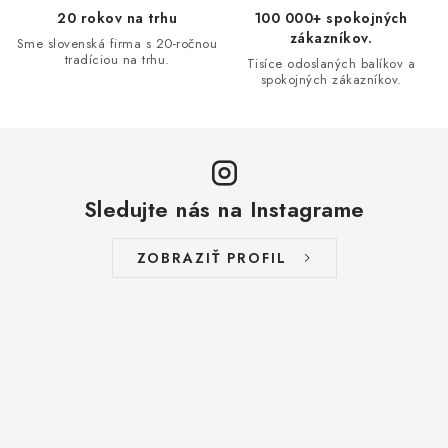
v
20 rokov na trhu
100 000+ spokojných
ý
zákazníkov.
Sme slovenská firma s 20-ročnou
p
tradíciou na trhu.
Tisíce odoslaných balíkov a
i
spokojných zákazníkov.
s
u
Sledujte nás na Instagrame
ZOBRAZIŤ PROFIL