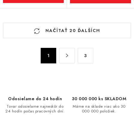
O
NAČÍTAŤ 20 ĎALŠÍCH
v
l
á
S
d
1
3
t
a
r
c
á
n
i
k
e
o
p
Odosielame do 24 hodín
30 000 000 ks SKLADOM
v
r
Tovar odosielame najneskôr do
Máme na sklade viac ako 30
a
v
24 hodín počas pracovných dní.
000 000 položiek.
n
k
i
y
e