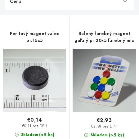
Cena
i
s
p
r
Feritový magnet valec
Balený farebný magnet
o
pr.16x5
guľatý pr.20x5 farebný mix
d
u
k
t
o
v
€0,14
€2,93
€0,11 bez DPH
€2,38 bez DPH
(>5 ks)
Skladom
(>5 ks)
Skladom