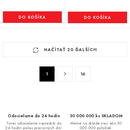
DO KOŠÍKA
DO KOŠÍKA
O
NAČÍTAŤ 20 ĎALŠÍCH
v
l
á
S
d
1
16
t
a
r
c
á
n
i
k
e
o
p
Odosielame do 24 hodín
30 000 000 ks SKLADOM
v
r
Tovar odosielame najneskôr do
Máme na sklade viac ako 30
a
v
24 hodín počas pracovných dní.
000 000 položiek.