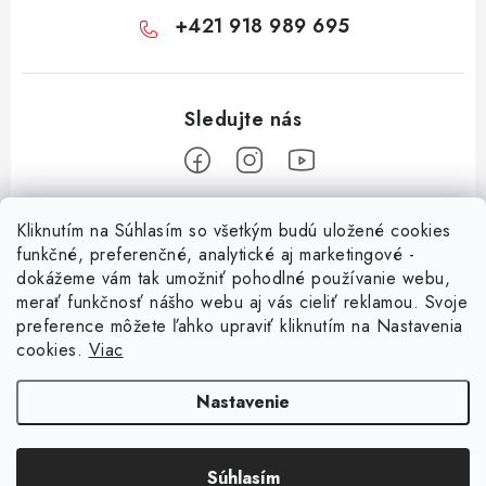
+421 918 989 695
Z
Kliknutím na Súhlasím so všetkým budú uložené cookies
á
funkčné, preferenčné, analytické aj marketingové -
Informácie pre vás
p
dokážeme vám tak umožniť pohodlné používanie webu,
merať funkčnosť nášho webu aj vás cieliť reklamou. Svoje
ä
O nás
preference môžete ľahko upraviť kliknutím na Nastavenia
t
cookies.
Viac
Facebook
Obchodné podmienky
i
e
Ochrana osobných údajov
Nastavenie
Magsy.sk
Kontakt
Súhlasím
Odstúpenie od zmluvy
Copyright 2026
Magsy.sk
. Všetky práva vyhradené.
Upraviť nastavenie cookies