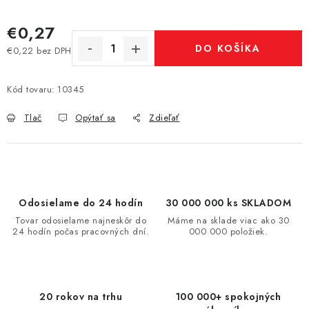
€0,27
DO KOŠÍKA
€0,22 bez DPH
Jednotková cena:
Kód tovaru:
10345
Tlač
Opýtať sa
Zdieľať
Odosielame do 24 hodín
30 000 000 ks SKLADOM
Tovar odosielame najneskôr do
Máme na sklade viac ako 30
24 hodín počas pracovných dní.
000 000 položiek.
20 rokov na trhu
100 000+ spokojných