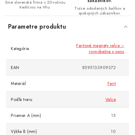
zákazníkov.
Sme slovenská firma s 20-ročnou
tradíciou na trhu.
Tisíce odoslaných balíkov a
spokojných zákazníkov.
Parametre produktu
Feritové magnety valce –
Kategória
rovnobežne s osou
EAN
8595133909372
Materiál
Ferit
Podľa tvaru
Valce
Priemer A (mm)
15
Výška B (mm)
10