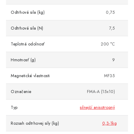
Odtrhová sila (kg)
0,75
Odtrhová sila (N)
7,5
Teplotná odolnosť
200 °C
Hmotnosť (g)
9
Magnetické vlastnosti
MF35
Označenie
FMA-A (15x10)
Typ
silnejší anisotropný
Rozsah odtrhovej sily (kg)
0,3-1kg