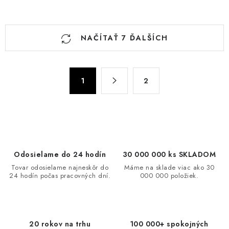
O
NAČÍTAŤ 7 ĎALŠÍCH
v
l
á
S
d
1
2
t
a
r
c
á
n
i
k
e
o
p
Odosielame do 24 hodín
30 000 000 ks SKLADOM
v
r
Tovar odosielame najneskôr do
Máme na sklade viac ako 30
a
v
24 hodín počas pracovných dní.
000 000 položiek.
n
k
i
y
e
v
20 rokov na trhu
100 000+ spokojných