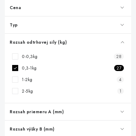
p
r
Cena
o
d
Typ
u
k
Rozsah odtrhovej sily (kg)
t
0-0,3kg
28
o
v
0,3-1kg
27
1-2kg
4
2-5kg
1
Rozsah priemeru A (mm)
Rozsah výšky B (mm)