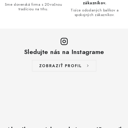
ý
zákazníkov.
Sme slovenská firma s 20-ročnou
p
tradíciou na trhu.
Tisíce odoslaných balíkov a
i
spokojných zákazníkov.
s
u
Sledujte nás na Instagrame
ZOBRAZIŤ PROFIL