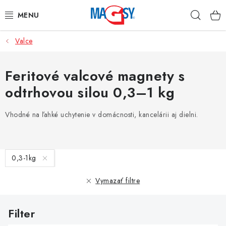
Prejsť
Hľad
na
obsah
Valce
HLAVNÉ KATEGÓRIE
MAGNETICKÉ POMÔCKY
Feritové valcové magnety s
odtrhovou silou 0,3–1 kg
PRIEMYSELNÉ MAGNETY
Vhodné na ľahké uchytenie v domácnosti, kancelárii aj dielni.
OSTATNÉ MAGNETY
NEREZOVÉ MATERIÁLY
V
0,3-1kg
ý
O nás
Obchodné podmienky
Ochrana osobných údajov
p
Vymazať filtre
Kontakt
Odstúpenie od zmluvy
i
s