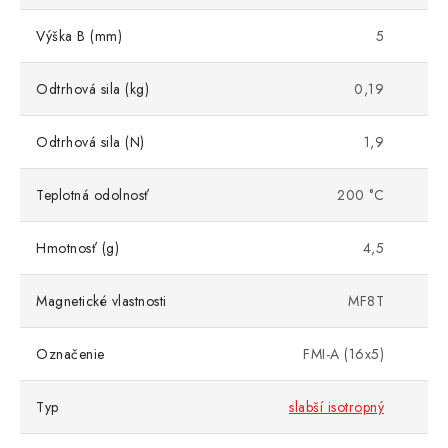
Výška B (mm)
5
Odtrhová sila (kg)
0,19
Odtrhová sila (N)
1,9
Teplotná odolnosť
200 °C
Hmotnosť (g)
4,5
Magnetické vlastnosti
MF8T
Označenie
FMI-A (16x5)
Typ
slabší isotropný