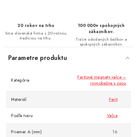
20 rokov na trhu
100 000+ spokojných
zákazníkov.
Sme slovenská firma s 20-ročnou
tradíciou na trhu.
Tisíce odoslaných balíkov a
spokojných zákazníkov.
Parametre produktu
Feritové magnety valce –
Kategória
rovnobežne s osou
Materiál
Ferit
Podľa tvaru
Valce
Priemer A (mm)
16