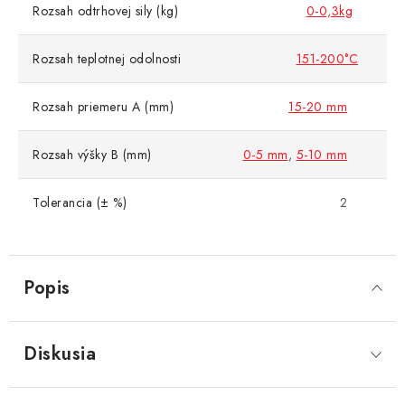
Rozsah odtrhovej sily (kg)
0-0,3kg
Rozsah teplotnej odolnosti
151-200°C
Rozsah priemeru A (mm)
15-20 mm
Rozsah výšky B (mm)
0-5 mm
,
5-10 mm
Tolerancia (± %)
2
Popis
Diskusia