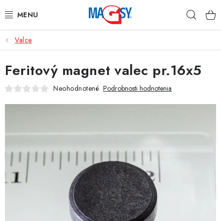
Prejsť
Hľad
na
obsah
Valce
HLAVNÉ KATEGÓRIE
Feritový magnet valec pr.16x5
MAGNETICKÉ POMÔCKY
Neohodnotené
Podrobnosti hodnotenia
PRIEMYSELNÉ MAGNETY
OSTATNÉ MAGNETY
NEREZOVÉ MATERIÁLY
O nás
Obchodné podmienky
Ochrana osobných údajov
Kontakt