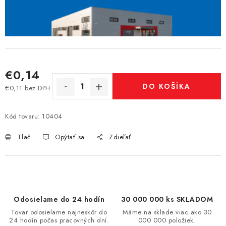
€0,14
DO KOŠÍKA
€0,11 bez DPH
Jednotková cena:
Kód tovaru:
10404
Tlač
Opýtať sa
Zdieľať
Odosielame do 24 hodín
30 000 000 ks SKLADOM
Tovar odosielame najneskôr do
Máme na sklade viac ako 30
24 hodín počas pracovných dní.
000 000 položiek.