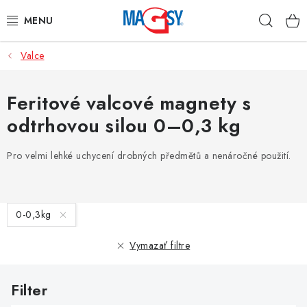
Prejsť
Hľad
na
obsah
Valce
HLAVNÉ KATEGÓRIE
MAGNETICKÉ POMÔCKY
Feritové valcové magnety s
odtrhovou silou 0–0,3 kg
PRIEMYSELNÉ MAGNETY
Pro velmi lehké uchycení drobných předmětů a nenáročné použití.
OSTATNÉ MAGNETY
NEREZOVÉ MATERIÁLY
V
0-0,3kg
ý
O nás
Obchodné podmienky
Ochrana osobných údajov
p
Vymazať filtre
Kontakt
Odstúpenie od zmluvy
i
s