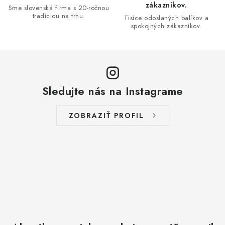
ý
zákazníkov.
Sme slovenská firma s 20-ročnou
p
tradíciou na trhu.
Tisíce odoslaných balíkov a
i
spokojných zákazníkov.
s
u
Sledujte nás na Instagrame
ZOBRAZIŤ PROFIL