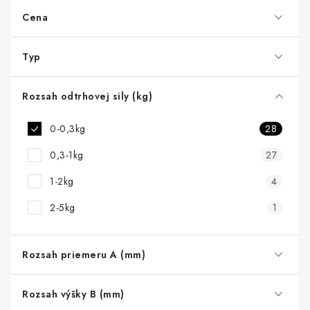
p
r
Cena
o
d
Typ
u
k
Rozsah odtrhovej sily (kg)
t
0-0,3kg
28
o
v
0,3-1kg
27
1-2kg
4
2-5kg
1
Rozsah priemeru A (mm)
Rozsah výšky B (mm)