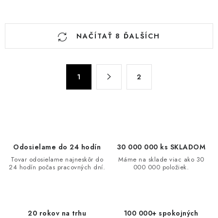
O
NAČÍTAŤ 8 ĎALŠÍCH
v
l
á
S
d
1
2
t
a
r
c
á
n
i
k
e
o
p
Odosielame do 24 hodín
30 000 000 ks SKLADOM
v
r
Tovar odosielame najneskôr do
Máme na sklade viac ako 30
a
v
24 hodín počas pracovných dní.
000 000 položiek.
n
k
i
y
e
v
20 rokov na trhu
100 000+ spokojných