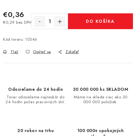
€0,36
DO KOŠÍKA
€0,29 bez DPH
Jednotková cena:
Kód tovaru:
10346
Tlač
Opýtať sa
Zdieľať
Odosielame do 24 hodín
30 000 000 ks SKLADOM
Tovar odosielame najneskôr do
Máme na sklade viac ako 30
24 hodín počas pracovných dní.
000 000 položiek.
20 rokov na trhu
100 000+ spokojných