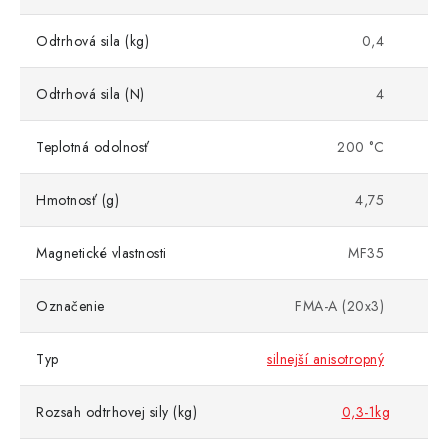
Odtrhová sila (kg)
0,4
Odtrhová sila (N)
4
Teplotná odolnosť
200 °C
Hmotnosť (g)
4,75
Magnetické vlastnosti
MF35
Označenie
FMA-A (20x3)
Typ
silnejší anisotropný
Rozsah odtrhovej sily (kg)
0,3-1kg