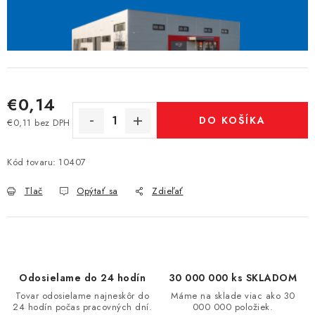
€0,14
DO KOŠÍKA
€0,11 bez DPH
Jednotková cena:
Kód tovaru:
10407
Tlač
Opýtať sa
Zdieľať
Odosielame do 24 hodín
30 000 000 ks SKLADOM
Tovar odosielame najneskôr do
Máme na sklade viac ako 30
24 hodín počas pracovných dní.
000 000 položiek.