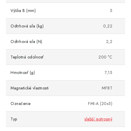
Výška B (mm)
5
Odtrhová sila (kg)
0,22
Odtrhová sila (N)
2,2
Teplotná odolnosť
200 °C
Hmotnosť (g)
7,15
Magnetické vlastnosti
MF8T
Označenie
FMI-A (20x5)
Typ
slabší isotropný