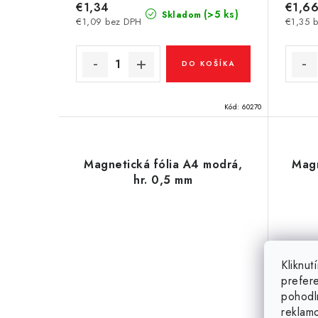
€1,34
€1,6
(>5 ks)
Skladom
€1,09 bez DPH
€1,35 
DO KOŠÍKA
Kód:
60270
Magnetická fólia A4 modrá,
Magn
hr. 0,5 mm
Kliknu
prefer
pohodl
reklam