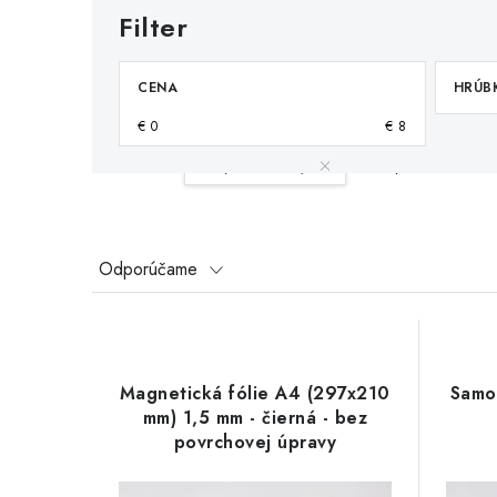
CENA
HRÚB
€
0
€
8
Váš filter:
A4 (297 x 210)
Vymazať filtre
R
Odporúčame
a
V
d
ý
e
Magnetická fólie A4 (297x210
Samo
p
mm) 1,5 mm - čierná - bez
n
povrchovej úpravy
i
i