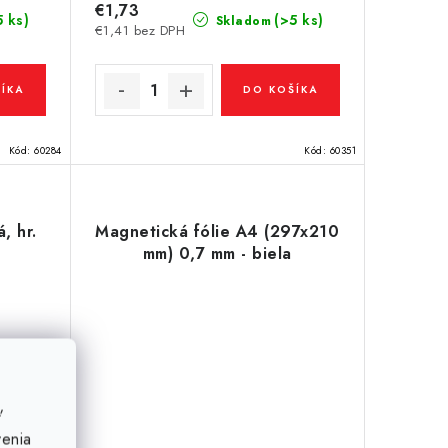
€1,73
5 ks)
(>5 ks)
Skladom
€1,41 bez DPH
ÍKA
DO KOŠÍKA
Kód:
60284
Kód:
60351
, hr.
Magnetická fólie A4 (297x210
mm) 0,7 mm - biela
ť
venia