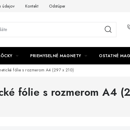
 údajov
Kontakt
Odstúpenie od zmluvy
MÔCKY
PRIEMYSELNÉ MAGNETY
OSTATNÉ MA
etické fólie s rozmerom A4 (297 x 210)
ké fólie s rozmerom A4 (