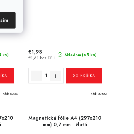
asím
€1,98
5 ks)
(>5 ks)
Skladom
€1,61 bez DPH
ÍKA
DO KOŠÍKA
Kód:
60287
Kód:
60523
97x210
Magnetická fólie A4 (297x210
á
mm) 0,7 mm - žlutá