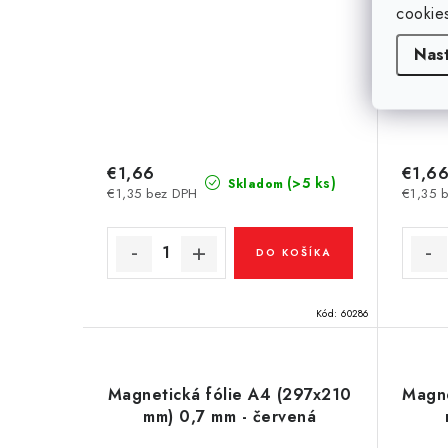
cookie
Nas
€1,66
€1,6
(>5 ks)
Skladom
€1,35 bez DPH
€1,35 
DO KOŠÍKA
Kód:
60286
Magnetická fólie A4 (297x210
Magne
mm) 0,7 mm - červená