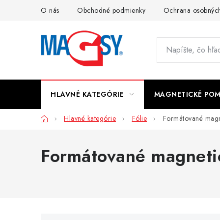
Prejsť
O nás
Obchodné podmienky
Ochrana osobných
na
obsah
HLAVNÉ KATEGÓRIE
MAGNETICKÉ PO
Domov
Hlavné kategórie
Fólie
Formátované magn
Formátované magnetic