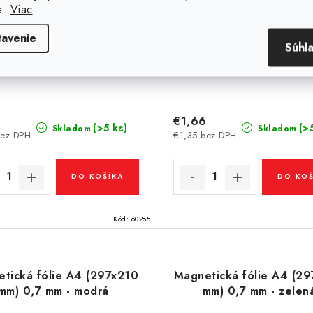
s.
Viac
tavenie
Súhl
6
€1,66
(>5 ks)
(>
Skladom
Skladom
bez DPH
€1,35 bez DPH
DO KOŠÍKA
DO KOŠ
Kód:
60285
tická fólie A4 (297x210
Magnetická fólie A4 (2
mm) 0,7 mm - modrá
mm) 0,7 mm - zelen