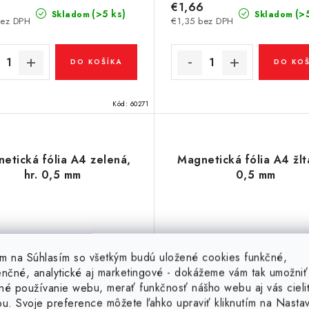
6
€1,66
(>5 ks)
(>
Skladom
Skladom
bez DPH
€1,35 bez DPH
DO KOŠÍKA
DO KOŠ
Kód:
60271
etická fólia A4 zelená,
Magnetická fólia A4 žltá
hr. 0,5 mm
0,5 mm
tím na Súhlasím so všetkým budú uložené cookies funkčné,
enčné, analytické aj marketingové - dokážeme vám tak umožniť
né používanie webu, merať funkčnosť nášho webu aj vás cieli
ou. Svoje preference môžete ľahko upraviť kliknutím na Nasta