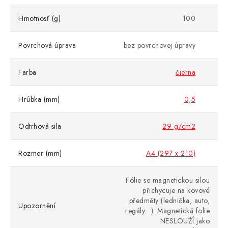
Hmotnosť (g)
100
Povrchová úprava
bez povrchovej úpravy
Farba
čierna
Hrúbka (mm)
0,5
Odtrhová sila
29 g/cm2
Rozmer (mm)
A4 (297 x 210)
Fólie se magnetickou silou
přichycuje na kovové
předměty (lednička, auto,
Upozornění
regály…). Magnetická folie
NESLOUŽÍ jako