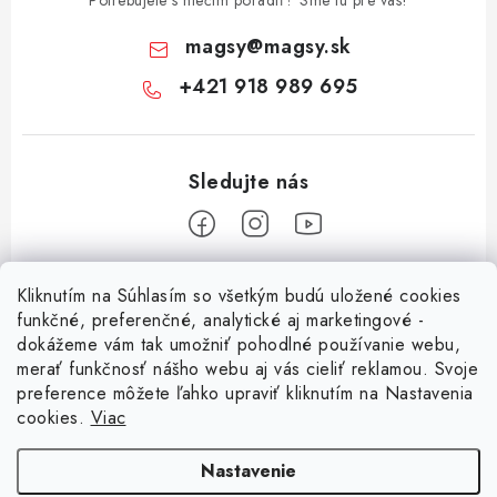
Potrebujete s niečím poradiť? Sme tu pre vás!
magsy
@
magsy.sk
+421 918 989 695
Z
Kliknutím na Súhlasím so všetkým budú uložené cookies
á
funkčné, preferenčné, analytické aj marketingové -
Informácie pre vás
p
dokážeme vám tak umožniť pohodlné používanie webu,
merať funkčnosť nášho webu aj vás cieliť reklamou. Svoje
ä
O nás
preference môžete ľahko upraviť kliknutím na Nastavenia
t
cookies.
Viac
Facebook
Obchodné podmienky
i
e
Ochrana osobných údajov
Nastavenie