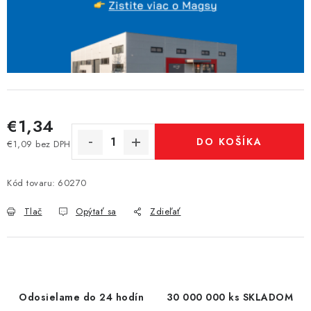
€1,34
DO KOŠÍKA
€1,09 bez DPH
Jednotková cena:
Kód tovaru:
60270
Tlač
Opýtať sa
Zdieľať
Odosielame do 24 hodín
30 000 000 ks SKLADOM