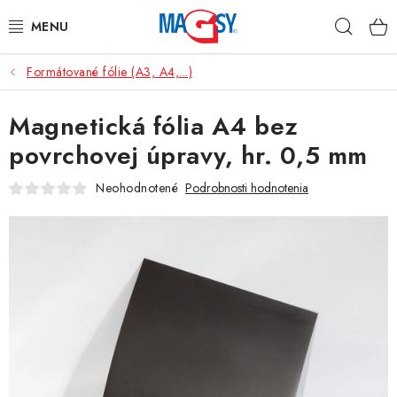
Prejsť
Hľad
na
obsah
Formátované fólie (A3, A4,...)
HLAVNÉ KATEGÓRIE
Magnetická fólia A4 bez
MAGNETICKÉ POMÔCKY
povrchovej úpravy, hr. 0,5 mm
PRIEMYSELNÉ MAGNETY
Neohodnotené
Podrobnosti hodnotenia
OSTATNÉ MAGNETY
NEREZOVÉ MATERIÁLY
O nás
Obchodné podmienky
Ochrana osobných údajov
Kontakt