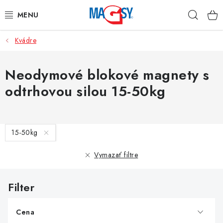
Prejsť
Hľad
na
obsah
Kvádre
HLAVNÉ KATEGÓRIE
MAGNETICKÉ POMÔCKY
Neodymové blokové magnety s
odtrhovou silou 15-50kg
PRIEMYSELNÉ MAGNETY
OSTATNÉ MAGNETY
V
15-50kg
ý
NEREZOVÉ MATERIÁLY
p
Vymazať filtre
i
O nás
Obchodné podmienky
Ochrana osobných údajov
s
Kontakt
Odstúpenie od zmluvy
p
r
Cena