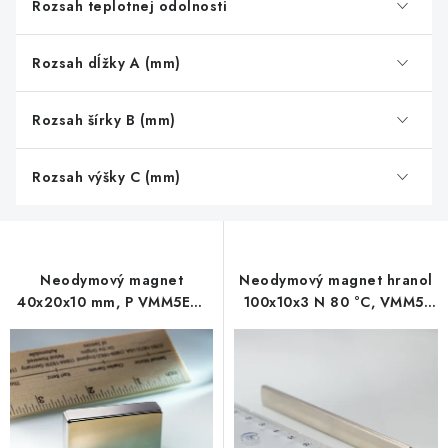
Rozsah teplotnej odolnosti
Rozsah dĺžky A (mm)
Rozsah šírky B (mm)
Rozsah výšky C (mm)
Neodymový magnet
Neodymový magnet hranol
40x20x10 mm, P VMM5EH-
100x10x3 N 80 °C, VMM5-
200 °C
N38