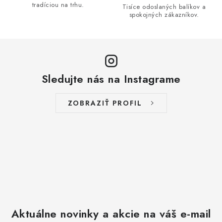
v
tradíciou na trhu.
Tisíce odoslaných balíkov a
spokojných zákazníkov.
k
y
v
ý
p
Sledujte nás na Instagrame
i
s
ZOBRAZIŤ PROFIL
u
Aktuálne novinky a akcie na váš e-mail