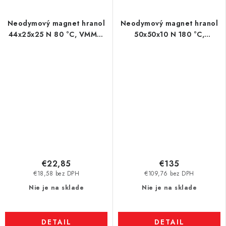
Neodymový magnet hranol
Neodymový magnet hranol
44x25x25 N 80 °C, VMM4-
50x50x10 N 180 °C,
N35
VMM5UH-N35UH
€22,85
€135
€18,58 bez DPH
€109,76 bez DPH
Nie je na sklade
Nie je na sklade
DETAIL
DETAIL