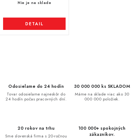
Nie je na sklade
DETAIL
O
v
l
á
d
Odosielame do 24 hodín
30 000 000 ks SKLADOM
a
Tovar odosielame najneskôr do
Máme na sklade viac ako 30
24 hodín počas pracovných dní.
000 000 položiek.
c
i
e
p
20 rokov na trhu
100 000+ spokojných
r
zákazníkov.
Sme slovenská firma s 20-ročnou