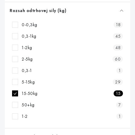
o
d
Rozsah odtrhovej sily (kg)
u
0-0,3kg
18
k
t
0,3-1kg
45
o
1-2kg
48
v
2-5kg
60
0,3-1
1
5-15kg
29
15-50kg
15
50+kg
7
1-2
1