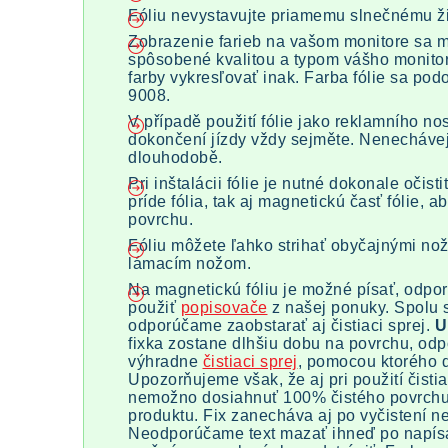
Fóliu nevystavujte priamemu slnečnému ž
Zobrazenie farieb na vašom monitore sa môž
spôsobené kvalitou a typom vášho monito
farby vykresľovať inak. Farba fólie sa po
9008.
V případě použití fólie jako reklamního nos
dokončení jízdy vždy sejměte. Nenechávejt
dlouhodobě.
Pri inštalácii fólie je nutné dokonale očist
príde fólia, tak aj magnetickú časť fólie, 
povrchu.
Fóliu môžete ľahko strihať obyčajnými no
lámacím nožom.
Na magnetickú fóliu je možné písať, odpo
použiť
popisovače
z našej ponuky. Spolu
odporúčame zaobstarať aj čistiaci sprej.
U
fixka zostane dlhšiu dobu na povrchu, od
výhradne
čistiaci sprej
, pomocou ktorého d
Upozorňujeme však, že aj pri použití čisti
nemožno dosiahnuť 100% čistého povrchu
produktu. Fix zanecháva aj po vyčistení n
Neodporúčame text mazať ihneď po napísa