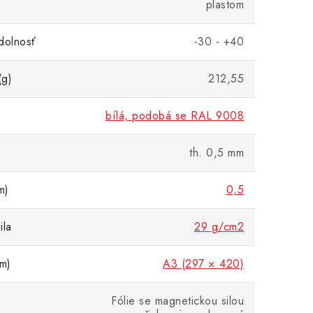
plastom
dolnosť
-30 - +40
(g)
212,55
bílá, podobá se RAL 9008
th. 0,5 mm
m)
0,5
ila
29 g/cm2
m)
A3 (297 × 420)
Fólie se magnetickou silou