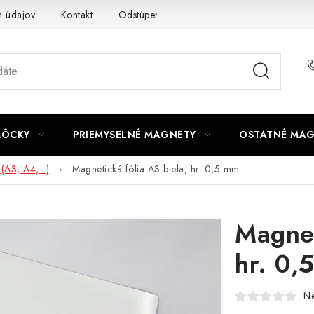
 údajov
Kontakt
Odstúpenie od zmluvy
MÔCKY
PRIEMYSELNÉ MAGNETY
OSTATNÉ MA
(A3, A4,...)
Magnetická fólia A3 biela, hr. 0,5 mm
Magnet
hr. 0,
N