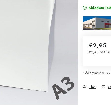
Skladom
(>5
€2,95
€2,40 bez D
Jednotková 
Kód tovaru:
6027
Tlač
O