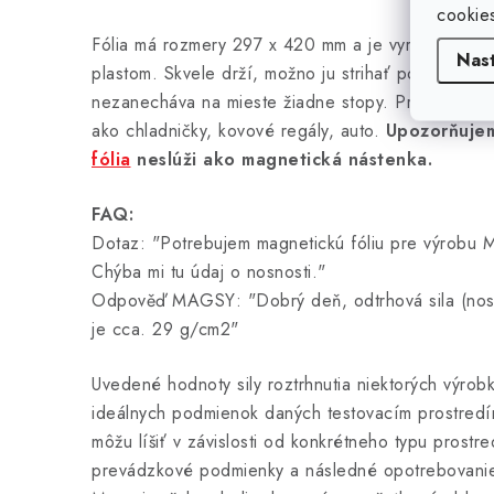
cookie
Fólia má rozmery 297 x 420 mm a je vyrobená z f
Nas
plastom. Skvele drží, možno ju strihať pomocou nož
nezanecháva na mieste žiadne stopy. Prichytáva s
ako chladničky, kovové regály, auto.
Upozorňuje
fólia
neslúži ako magnetická nástenka.
FAQ:
Dotaz: "Potrebujem magnetickú fóliu pre výrobu M
Chýba mi tu údaj o nosnosti."
Odpověď MAGSY: "Dobrý deň, odtrhová sila (nosno
je cca. 29 g/cm2"
Uvedené hodnoty sily roztrhnutia niektorých výrob
ideálnych podmienok daných testovacím prostredí
môžu líšiť v závislosti od konkrétneho typu prostr
prevádzkové podmienky a následné opotrebovanie 