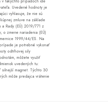
a v takýchto prípadoch ide
vateľa. Uvedené hodnoty je
úci vyhlasuje, že nie sú
v kúpnej zmluve na základe
u a Rady (EÚ) 2019/771 z
v, o zmene nariadenia (EÚ)
smernice 1999/44/ES. Na
 prípade je potrebné vykonať
ty odtrhovej sily
odnotám, môžete využiť
dmienok uvedených tu:
 silnejší magnet. Týchto 30
torých môže predajca vrátenie