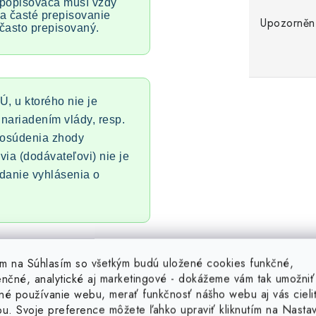
 popisovača musí vždy
a časté prepisovanie
Upozorněn
t často prepisovaný.
Ú, u ktorého nie je
nariadením vlády, resp.
posúdenia zhody
via (dodávateľovi) nie je
danie vyhlásenia o
 mm v biele farbe sa hodí do
tím na Súhlasím so všetkým budú uložené cookies funkčné,
k mimoriadny vynález. Výhodou
enčné, analytické aj marketingové - dokážeme vám tak umožniť
, jednoduchá manipulácia a
né používanie webu, merať funkčnosť nášho webu aj vás cieli
ou. Svoje preference môžete ľahko upraviť kliknutím na Nasta