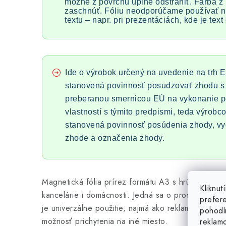
možné z povrchu úplne odstrániť. Farba z
zaschnúť. Fóliu neodporúčame používať n
textu – napr. pri prezentáciách, kde je tex
Ide o výrobok určený na uvedenie na trh E
stanovená povinnosť posudzovať zhodu s 
preberanou smernicou EÚ na vykonanie 
vlastností s týmito predpismi, teda výrobco
stanovená povinnosť posúdenia zhody, vy
zhode a označenia zhody.
Magnetická fólia prírez formátu A3 s hrúbkou 0,5
Kliknu
kancelárie i domácnosti. Jedná sa o prostý, avša
prefer
je univerzálne použitie, najmä ako reklamný nosič
pohodl
možnosť prichytenia na iné miesto.
reklam