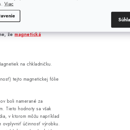
s.
Viac
eritového prášku spájaného
tavenie
níc aj rezať. Po stiahnutí
Súhl
a len na kovové predmety,
me, že
magnetická
agnetiek na chkladničku.
sť) tejto magnetickej fólie
kov boli namerané za
m. Tieto hodnoty sa však
edia, v ktorom môžu napríklad
ovplyvniť účinnosť výrobku.