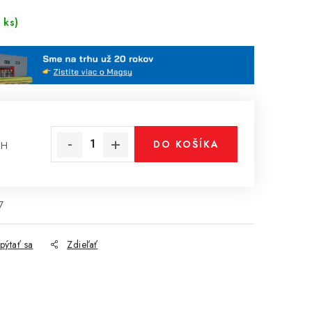
 ks)
DO KOŠÍKA
PH
cena:
7
pýtať sa
Zdieľať