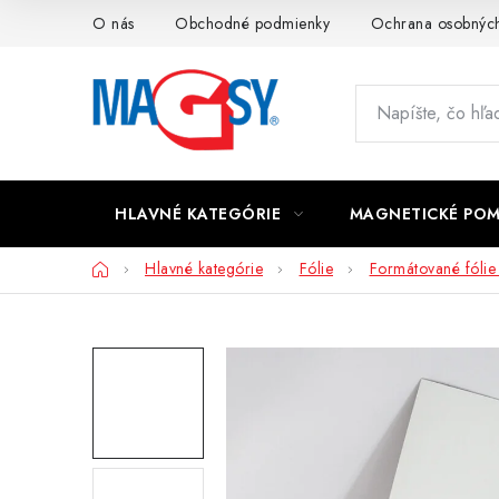
Prejsť
O nás
Obchodné podmienky
Ochrana osobných
na
obsah
HLAVNÉ KATEGÓRIE
MAGNETICKÉ PO
Domov
Hlavné kategórie
Fólie
Formátované fólie 