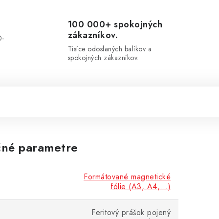
100 000+ spokojných
zákazníkov.
0-
.
Tisíce odoslaných balíkov a
spokojných zákazníkov.
né parametre
Formátované magnetické
fólie (A3, A4,...)
Feritový prášok pojený