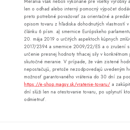
Merania však neboli vykonané pre všetky výrobky 
len o odhad alebo interný pomocný výpočet dodá
preto potrebné považovať za orientačné a predávaj
opisom tovaru z hľadiska dohodnutých vlastností 
článku 6 písm. a) smernice Európskeho parlament
20. mája 2019 o určitých aspektoch kúpnych zmlú
2017/2394 a smernice 2009/22/ES a o zrušení 
určenie presnej hodnoty trhacej sily v konkrétnom
skutočné meranie. V prípade, že vám zistené hodno
nepostačujú, pretože nezodpovedajú uvedeným h
možnosť garantovaného vrátenia do 30 dní za po
https://e-shop.magsy.sk/vratenie-tovaru/
a zakúpiť
dní slúži len na otestovanie tovaru, po uplynutí k
odmietnuť.