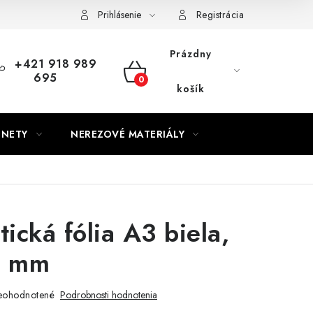
Prihlásenie
Registrácia
Prázdny
+421 918 989
695
NÁKUPNÝ
košík
KOŠÍK
GNETY
NEREZOVÉ MATERIÁLY
ická fólia A3 biela,
5 mm
eohodnotené
Podrobnosti hodnotenia