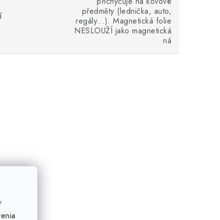
přichycuje na kovové
předměty (lednička, auto,
í
regály…). Magnetická folie
NESLOUŽÍ jako magnetická
ná
ť
venia