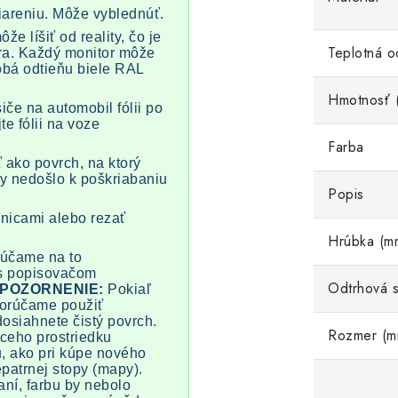
iareniu. Môže vyblednúť.
e líšiť od reality, čo je
Teplotná o
ra. Každý monitor môže
dobá odtieňu biele RAL
Hmotnosť 
iče na automobil fólii po
e fólii na voze
Farba
iť ako povrch, na ktorý
aby nedošlo k poškriabaniu
Popis
žnicami alebo rezať
Hrúbka (m
rúčame na to
 s popisovačom
Odtrhová s
POZORNENIE:
Pokiaľ
porúčame použiť
osiahnete čistý povrch.
Rozmer (m
aceho prostriedku
, ako pri kúpe nového
epatrnej stopy (mapy).
ní, farbu by nebolo