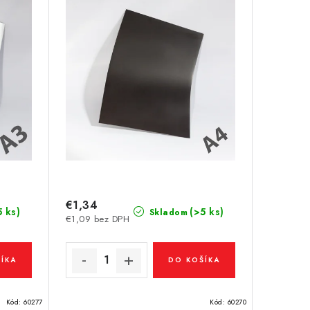
€1,34
5 ks)
(>5 ks)
Skladom
€1,09 bez DPH
ÍKA
DO KOŠÍKA
Kód:
60277
Kód:
60270