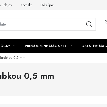
 údajov
Kontakt
Odstúpenie od zmluvy
MÔCKY
PRIEMYSELNÉ MAGNETY
OSTATNÉ MA
s hrúbkou 0,5 mm
rúbkou 0,5 mm