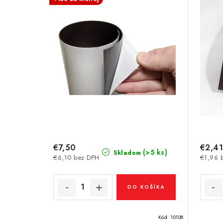
s
e
p
p
r
r
o
o
d
d
u
u
k
k
t
t
€7,50
€2,41
o
(>5 ks)
Skladom
€6,10 bez DPH
€1,96 
o
v
v
DO KOŠÍKA
Kód:
10108