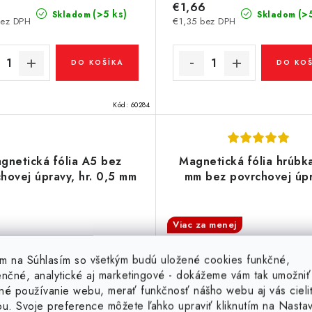
6
€1,66
(>5 ks)
(>
Skladom
Skladom
bez DPH
€1,35 bez DPH
DO KOŠÍKA
DO KOŠ
Kód:
60284
gnetická fólia A5 bez
Magnetická fólia hrúbk
hovej úpravy, hr. 0,5 mm
mm bez povrchovej úp
Viac za menej
tím na Súhlasím so všetkým budú uložené cookies funkčné,
enčné, analytické aj marketingové - dokážeme vám tak umožniť
né používanie webu, merať funkčnosť nášho webu aj vás cieli
ou. Svoje preference môžete ľahko upraviť kliknutím na Nasta