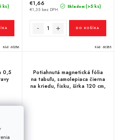
€1,66
5 ks)
(>5 ks)
Skladom
€1,35 bez DPH
ÍKA
DO KOŠÍKA
Kód:
60286
Kód:
60285
a 0,5
Potiahnutá magnetická fólia
ravy
na tabuľu, samolepiaca čierna
na kriedu, fixku, šírka 120 cm,
metráž
ť
venia