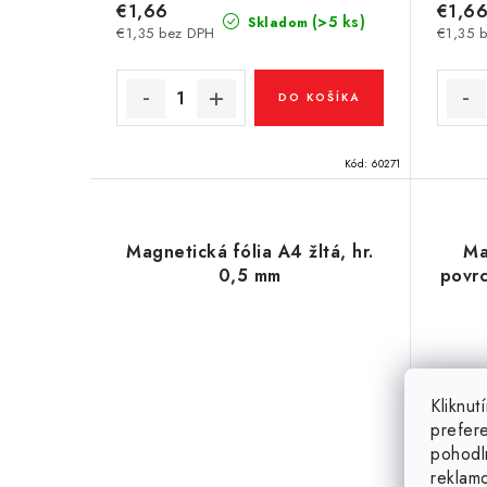
€1,66
€1,6
(>5 ks)
Skladom
€1,35 bez DPH
€1,35 
DO KOŠÍKA
Kód:
60271
Magnetická fólia A4 žltá, hr.
Ma
0,5 mm
povrc
Kliknu
prefer
pohodl
reklam