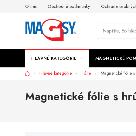
Prejsť
O nás
Obchodné podmienky
Ochrana osobných
na
obsah
HLAVNÉ KATEGÓRIE
MAGNETICKÉ PO
Domov
Hlavné kategórie
Fólie
Magnetické fólie 
Magnetické fólie s h