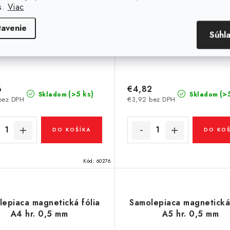
s.
Viac
tavenie
Súhl
6
€4,82
(>5 ks)
(>
Skladom
Skladom
bez DPH
€3,92 bez DPH
DO KOŠÍKA
DO KOŠ
Kód:
60276
lepiaca magnetická fólia
Samolepiaca magnetická 
A4 hr. 0,5 mm
A5 hr. 0,5 mm