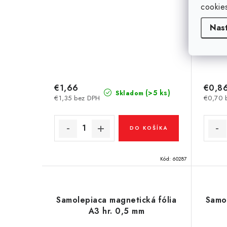
cookie
Nas
€1,66
€0,8
(>5 ks)
Skladom
€1,35 bez DPH
€0,70 
DO KOŠÍKA
Kód:
60287
Samolepiaca magnetická fólia
Samo
A3 hr. 0,5 mm