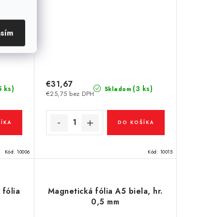
asím
€31,67
5 ks)
(3 ks)
Skladom
€25,75 bez DPH
ÍKA
DO KOŠÍKA
Kód:
10006
Kód:
10015
fólia
Magnetická fólia A5 biela, hr.
0,5 mm