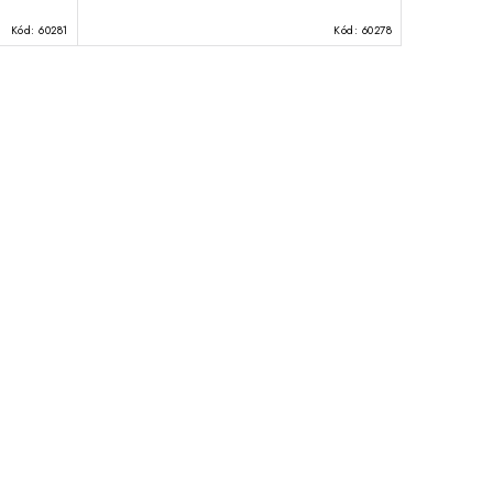
Kód:
60281
Kód:
60278