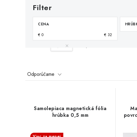
CENA
HRÚB
€
0
€
32
Váš filter:
0,5
Vymazať filtre
R
Odporúčame
a
V
d
ý
e
Samolepiaca magnetická fólia
Ma
p
hrúbka 0,5 mm
povrc
n
i
i
Viac za menej