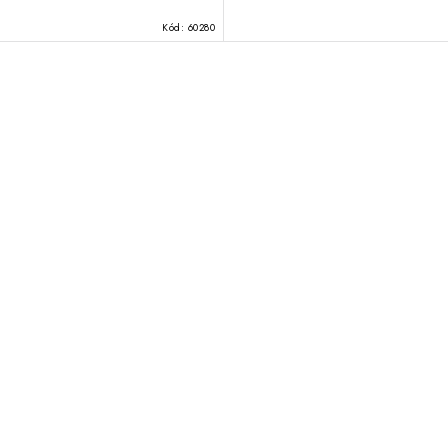
Kód:
60280