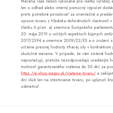
Merania však neboli vykonané pre všetky výrobky 
len o odhad alebo interný pomocný výpočet dodá
preto potrebné považovať za orientačné a predávaj
opisom tovaru z hľadiska dohodnutých vlastností 
článku 6 písm. a) smernice Európskeho parlament
20. mája 2019 o určitých aspektoch kúpnych zmlú
2017/2394 a smernice 2009/22/ES a o zrušení 
určenie presnej hodnoty trhacej sily v konkrétnom
skutočné meranie. V prípade, že vám zistené hodno
nepostačujú, pretože nezodpovedajú uvedeným h
možnosť garantovaného vrátenia do 30 dní za po
https://e-shop.magsy.sk/vratenie-tovaru/
a zakúpiť
dní slúži len na otestovanie tovaru, po uplynutí k
odmietnuť.