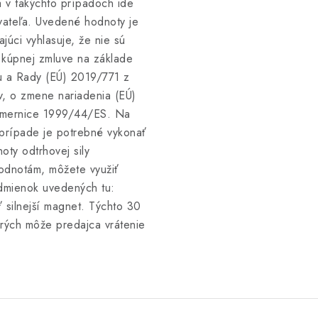
a v takýchto prípadoch ide
vateľa. Uvedené hodnoty je
úci vyhlasuje, že nie sú
v kúpnej zmluve na základe
u a Rady (EÚ) 2019/771 z
v, o zmene nariadenia (EÚ)
smernice 1999/44/ES. Na
 prípade je potrebné vykonať
ty odtrhovej sily
odnotám, môžete využiť
dmienok uvedených tu:
 silnejší magnet. Týchto 30
torých môže predajca vrátenie