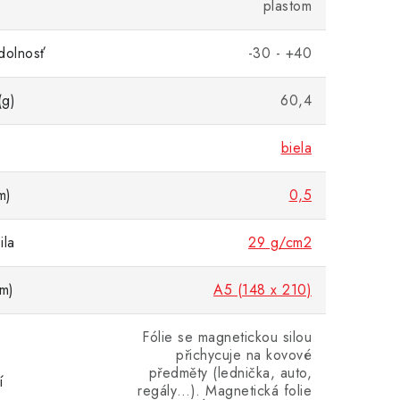
plastom
dolnosť
-30 - +40
(g)
60,4
biela
m)
0,5
ila
29 g/cm2
m)
A5 (148 x 210)
Fólie se magnetickou silou
přichycuje na kovové
předměty (lednička, auto,
í
regály…). Magnetická folie