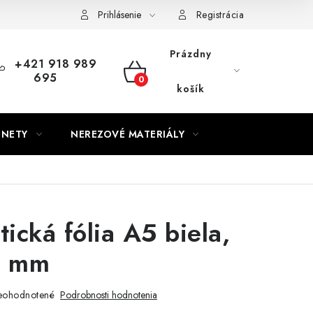
Prihlásenie
Registrácia
Prázdny
+421 918 989
695
NÁKUPNÝ
košík
KOŠÍK
GNETY
NEREZOVÉ MATERIÁLY
ická fólia A5 biela,
5 mm
eohodnotené
Podrobnosti hodnotenia