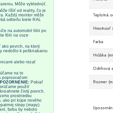
iareniu. Môže vyblednúť.
e líšiť od reality, čo je
Teplotná o
ra. Každý monitor môže
dobá odtieňu biele RAL
Hmotnosť 
iče na automobil fólii po
e fólii na voze
Farba
iť ako povrch, na ktorý
aby nedošlo k poškriabaniu
Hrúbka (m
žnicami alebo rezať
Odtrhová s
rúčame na to
 s popisovačom
Rozmer (m
POZORNENIE:
Pokiaľ
porúčame použiť
osiahnete čistý povrch.
aceho prostriedku
, ako pri kúpe nového
epatrnej stopy (mapy).
Upozorněn
ní, farbu by nebolo