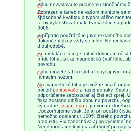
Fóliu nevystavujte priamemu slnečnému ž
Zobrazenie farieb na vašom monitore sa môž
spôsobené kvalitou a typom vášho monito
farby vykresľovať inak. Farba fólie sa po
9008.
V případě použití fólie jako reklamního nos
dokončení jízdy vždy sejměte. Nenechávejt
dlouhodobě.
Pri inštalácii fólie je nutné dokonale očist
príde fólia, tak aj magnetickú časť fólie, 
povrchu.
Fóliu môžete ľahko strihať obyčajnými no
lámacím nožom.
Na magnetickú fóliu je možné písať, odpo
použiť
popisovače
z našej ponuky. Spolu
odporúčame zaobstarať aj čistiaci sprej.
U
fixka zostane dlhšiu dobu na povrchu, od
výhradne
čistiaci sprej
, pomocou ktorého d
Upozorňujeme však, že aj pri použití čisti
nemožno dosiahnuť 100% čistého povrchu
produktu. Fix zanecháva aj po vyčistení n
Neodporúčame text mazať ihneď po napísa