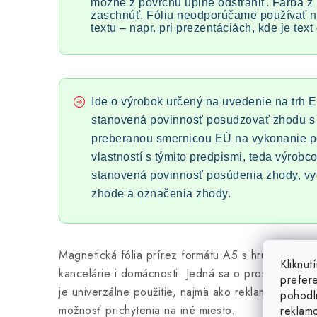
možné z povrchu úplne odstrániť. Farba z
zaschnúť. Fóliu neodporúčame používať n
textu – napr. pri prezentáciách, kde je tex
Ide o výrobok určený na uvedenie na trh E
stanovená povinnosť posudzovať zhodu s 
preberanou smernicou EÚ na vykonanie 
vlastností s týmito predpismi, teda výrobco
stanovená povinnosť posúdenia zhody, vy
zhode a označenia zhody.
Magnetická fólia prírez formátu A5 s hrúbkou 0,5
Kliknu
kancelárie i domácnosti. Jedná sa o prostý, avša
prefer
je univerzálne použitie, najmä ako reklamný nosič
pohodl
možnosť prichytenia na iné miesto.
reklam