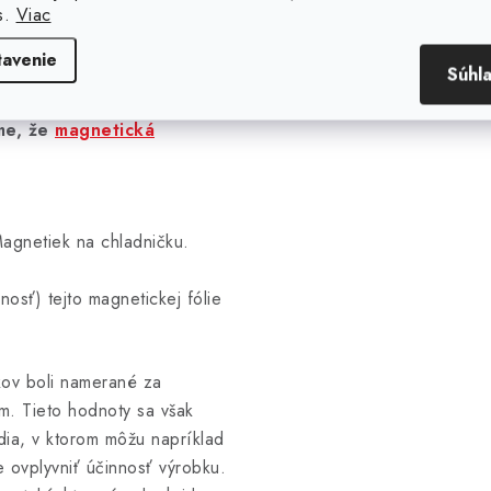
s.
Viac
eritového prášku spájaného
tavenie
níc aj rezať. Po stiahnutí
Súhl
a len na kovové predmety,
me, že
magnetická
agnetiek na chladničku.
sť) tejto magnetickej fólie
kov boli namerané za
m. Tieto hodnoty sa však
edia, v ktorom môžu napríklad
ovplyvniť účinnosť výrobku.