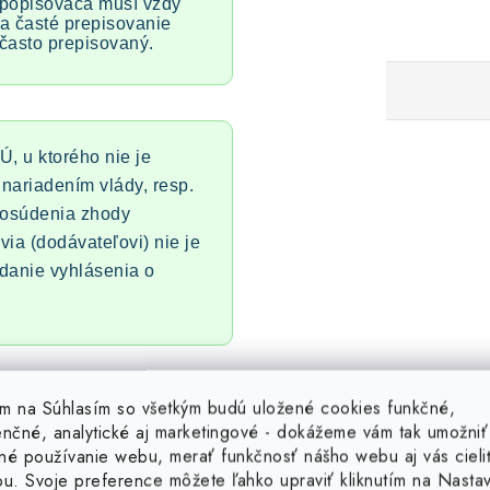
 popisovača musí vždy
a časté prepisovanie
t často prepisovaný.
Ú, u ktorého nie je
nariadením vlády, resp.
posúdenia zhody
via (dodávateľovi) nie je
danie vyhlásenia o
 mm v biele farbe sa hodí do
tím na Súhlasím so všetkým budú uložené cookies funkčné,
k mimoriadny vynález. Výhodou
enčné, analytické aj marketingové - dokážeme vám tak umožniť
, jednoduchá manipulácia a
né používanie webu, merať funkčnosť nášho webu aj vás cieli
ou. Svoje preference môžete ľahko upraviť kliknutím na Nasta