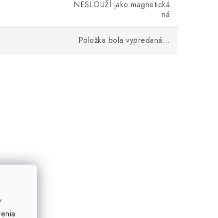
NESLOUŽÍ jako magnetická
ná
Položka bola vypredaná…
ť
venia