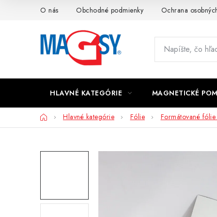
Prejsť
O nás
Obchodné podmienky
Ochrana osobných
na
obsah
HLAVNÉ KATEGÓRIE
MAGNETICKÉ PO
Domov
Hlavné kategórie
Fólie
Formátované fólie 