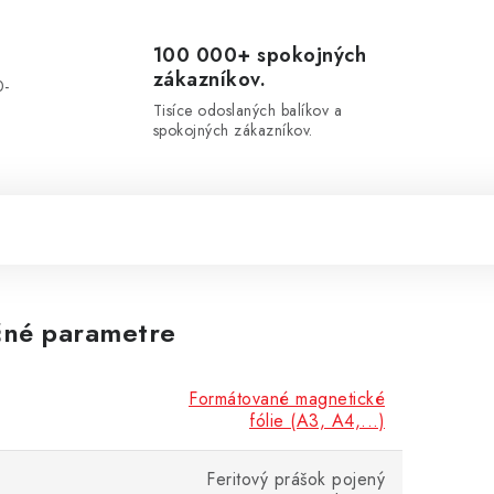
100 000+ spokojných
zákazníkov.
0-
.
Tisíce odoslaných balíkov a
spokojných zákazníkov.
né parametre
Formátované magnetické
fólie (A3, A4,...)
Feritový prášok pojený