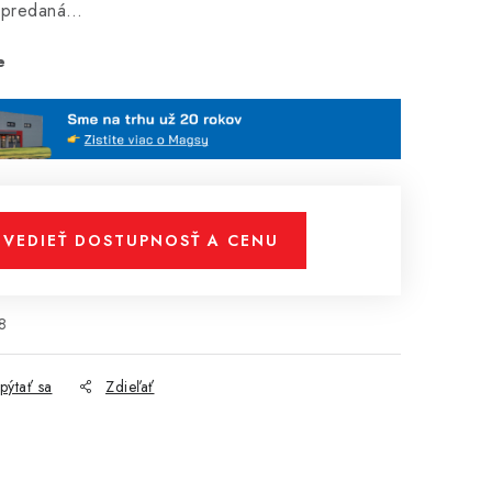
vypredaná…
e
VEDIEŤ DOSTUPNOSŤ A CENU
8
pýtať sa
Zdieľať