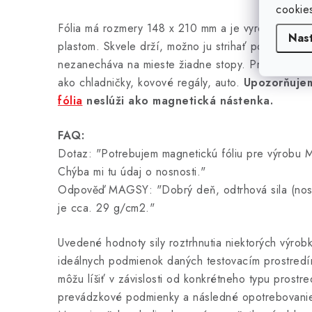
cookie
Fólia má rozmery 148 x 210 mm a je vyrobená z f
Nas
plastom. Skvele drží, možno ju strihať pomocou nož
nezanecháva na mieste žiadne stopy. Prichytáva s
ako chladničky, kovové regály, auto.
Upozorňuje
fólia
neslúži ako magnetická nástenka.
FAQ:
Dotaz: "Potrebujem magnetickú fóliu pre výrobu M
Chýba mi tu údaj o nosnosti."
Odpověď MAGSY: "Dobrý deň, odtrhová sila (nosno
je cca. 29 g/cm2."
Uvedené hodnoty sily roztrhnutia niektorých výrob
ideálnych podmienok daných testovacím prostredí
môžu líšiť v závislosti od konkrétneho typu prostr
prevádzkové podmienky a následné opotrebovanie 