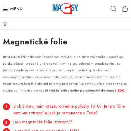
Prejsť
Hľad
na
obsah
Domov
HLAVNÉ KATEGÓRIE
Magnetické folie
MAGNETICKÉ POMÔCKY
PRIEMYSELNÉ MAGNETY
UPOZORNĚNÍ:
Obchodní společnost MAGSY, s.r.o. tímto zákazníka upozorňuje,
že skutečnosti uvedené v této sekci „tipy“ nejsou odborným poradenstvím, na
OSTATNÉ MAGNETY
jehož základě by docházelo k závaznému popisu technických vlastností
nabízených produktů či vymezení vhodnosti jejich užití ke konkrétním účelům.
Pokud tedy zákazník bude mít zájem o poradenství ve smyslu dříve uvedeného, je
NEREZOVÉ MATERIÁLY
možné za tímto účelem využít
služby odborného poradenství dostupné
ZDE
.
O nás
Obchodné podmienky
Ochrana osobných údajov
Dobrý den, mám otázku ohledně položky 10107. Je tato fólie
Kontakt
Odstúpenie od zmluvy
semi-anizotropní a jaká je remanence v Tesle?
Jsou magnetické folie izotropní?