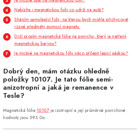
Je možné psát na magnetickou fólii?
Nabízíte i magnetickou folii co udrží na autě?
Sháním samolepící folii, na kterou bych mohla přichycovat
různé předměty pomocí magnetu.
Drží prosím magnetická fólie na povrchu, který je natřený
magnetickou barvou?
Je možné na magnetickou fólii něco přilepit lepicí páskou?
Dobrý den, mám otázku ohledně
položky 10107. Je tato fólie semi-
anizotropní a jaká je remanence v
Tesle?
Magnetická fólie
10107
je izotropní a její průměrné povrchové
hodnoty jsou 593 Gs.