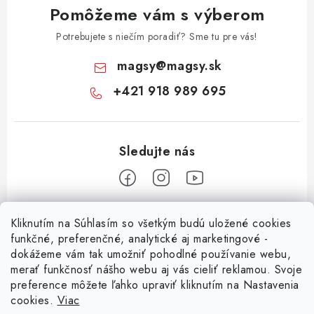
Pomôžeme vám s výberom
Potrebujete s niečím poradiť? Sme tu pre vás!
magsy
@
magsy.sk
+421 918 989 695
Z
Kliknutím na Súhlasím so všetkým budú uložené cookies
á
funkčné, preferenčné, analytické aj marketingové -
Informácie pre vás
p
dokážeme vám tak umožniť pohodlné používanie webu,
merať funkčnosť nášho webu aj vás cieliť reklamou. Svoje
ä
O nás
preference môžete ľahko upraviť kliknutím na Nastavenia
t
cookies.
Viac
Facebook
Obchodné podmienky