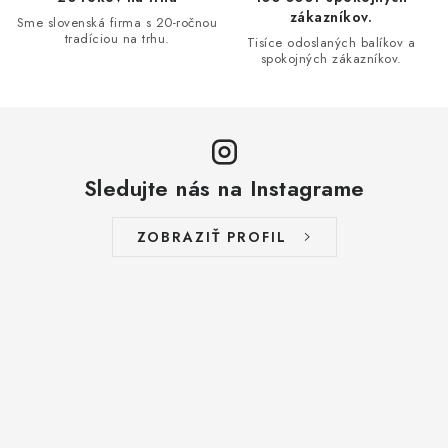
r
zákazníkov.
Sme slovenská firma s 20-ročnou
v
tradíciou na trhu.
Tisíce odoslaných balíkov a
spokojných zákazníkov.
k
y
v
ý
p
Sledujte nás na Instagrame
i
s
ZOBRAZIŤ PROFIL
u