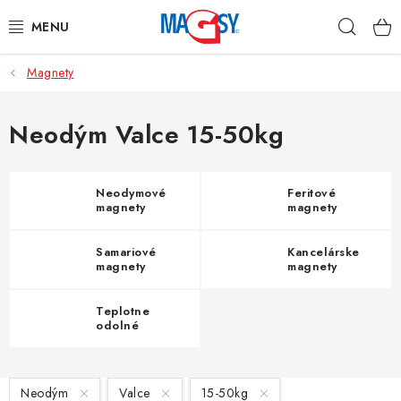
Prejsť
Hľad
na
obsah
Magnety
HLAVNÉ KATEGÓRIE
MAGNETICKÉ POMÔCKY
Neodým Valce 15-50kg
PRIEMYSELNÉ MAGNETY
Neodymové
Feritové
magnety
magnety
OSTATNÉ MAGNETY
Samariové
Kancelárske
NEREZOVÉ MATERIÁLY
magnety
magnety
Teplotne
O nás
Obchodné podmienky
Ochrana osobných údajov
odolné
magnety
Kontakt
Odstúpenie od zmluvy
V
Neodým
Valce
15-50kg