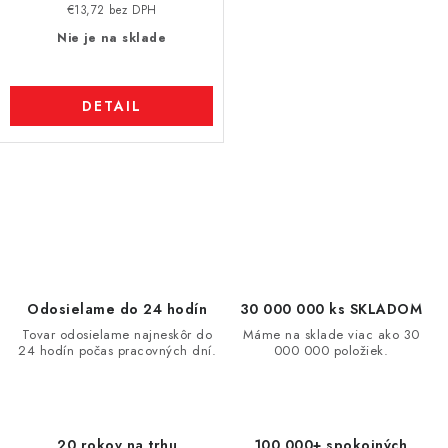
€13,72 bez DPH
Nie je na sklade
DETAIL
O
v
l
á
d
Odosielame do 24 hodín
30 000 000 ks SKLADOM
a
Tovar odosielame najneskôr do
Máme na sklade viac ako 30
24 hodín počas pracovných dní.
000 000 položiek.
c
i
e
p
20 rokov na trhu
100 000+ spokojných