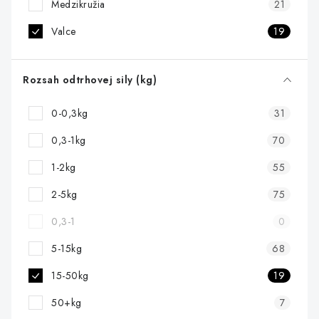
Medzikružia
21
Valce
19
Rozsah odtrhovej sily (kg)
0-0,3kg
31
0,3-1kg
70
1-2kg
55
2-5kg
75
0,3-1
0
5-15kg
68
15-50kg
19
50+kg
7