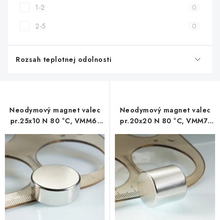
1-2
0
2-5
0
Rozsah teplotnej odolnosti
Neodymový magnet valec
Neodymový magnet valec
pr.25x10 N 80 °C, VMM6-
pr.20x20 N 80 °C, VMM7-
N40
N42