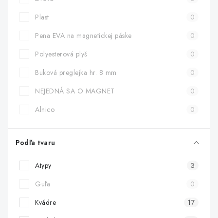
Plast
0
Pena EVA na magnetickej páske
0
Polyesterová plyš
0
Buková preglejka hr. 8 mm
0
NEJEDNÁ SA O MAGNET
0
Alnico
0
Podľa tvaru
Atypy
3
Guľa
0
Kvádre
17