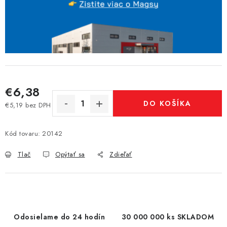
€6,38
DO KOŠÍKA
€5,19 bez DPH
Jednotková cena:
Kód tovaru:
20142
Tlač
Opýtať sa
Zdieľať
Odosielame do 24 hodín
30 000 000 ks SKLADOM