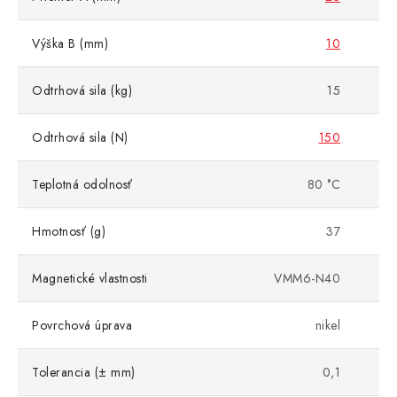
Výška B (mm)
10
Odtrhová sila (kg)
15
Odtrhová sila (N)
150
Teplotná odolnosť
80 °C
Hmotnosť (g)
37
Magnetické vlastnosti
VMM6-N40
Povrchová úprava
nikel
Tolerancia (± mm)
0,1