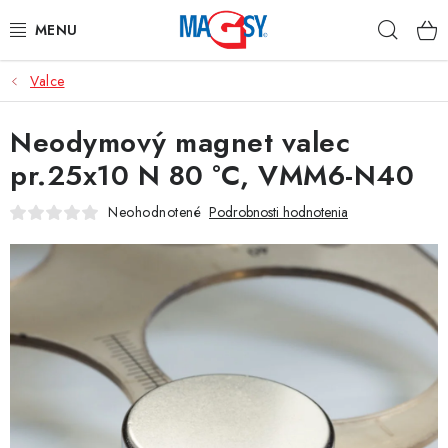
Prejsť
Hľad
na
obsah
Valce
HLAVNÉ KATEGÓRIE
Neodymový magnet valec
MAGNETICKÉ POMÔCKY
pr.25x10 N 80 °C, VMM6-N40
PRIEMYSELNÉ MAGNETY
Neohodnotené
Podrobnosti hodnotenia
OSTATNÉ MAGNETY
NEREZOVÉ MATERIÁLY
O nás
Obchodné podmienky
Ochrana osobných údajov
Kontakt
Odstúpenie od zmluvy