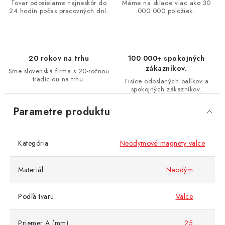
Tovar odosielame najneskôr do
Máme na sklade viac ako 30
24 hodín počas pracovných dní.
000 000 položiek.
20 rokov na trhu
100 000+ spokojných
zákazníkov.
Sme slovenská firma s 20-ročnou
tradíciou na trhu.
Tisíce odoslaných balíkov a
spokojných zákazníkov.
Parametre produktu
Kategória
Neodymové magnety valce
Materiál
Neodým
Podľa tvaru
Valce
Priemer A (mm)
25