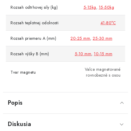
Rozsah odtrhovej sily (kg)
5-15kg
,
15-50kg
Rozsah teplotnej odolnosti
41-80°C
Rozsah priemeru A (mm)
20-25 mm
,
25-30 mm
Rozsah výšky B (mm)
5-10 mm
,
10-15 mm
Valce magnetované
Tvar magnetu
rovnobezně s osou
Popis
Diskusia