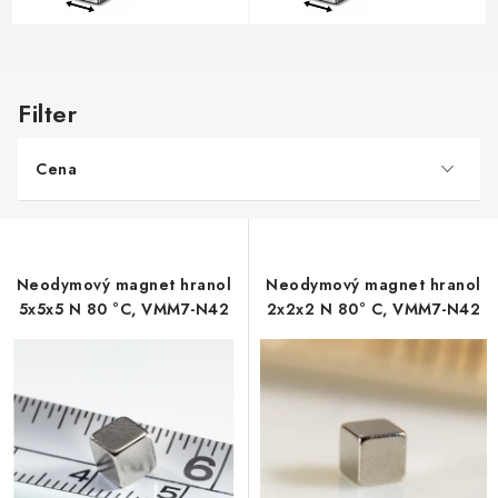
V
ý
p
Cena
i
s
p
r
Neodymový magnet hranol
Neodymový magnet hranol
o
5x5x5 N 80 °C, VMM7-N42
2x2x2 N 80° C, VMM7-N42
d
u
k
t
o
v