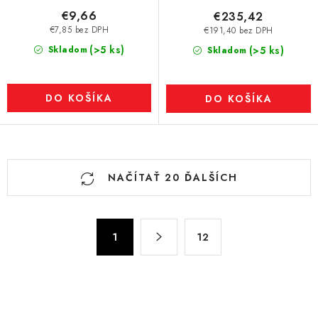
€9,66
€235,42
€7,85 bez DPH
€191,40 bez DPH
(>5 ks)
Skladom
(>5 ks)
Skladom
DO KOŠÍKA
DO KOŠÍKA
O
NAČÍTAŤ 20 ĎALŠÍCH
v
l
á
S
d
1
12
t
a
r
c
á
n
i
k
e