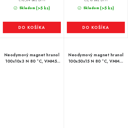
€16,84 bez DPH
€5,10 bez DPH
(>5 ks)
(>5 ks)
Skladom
Skladom
DO KOŠÍKA
DO KOŠÍKA
Neodymový magnet hranol
Neodymový magnet hranol
100x10x3 N 80 °C, VMM5-
100x50x15 N 80 °C, VMM4-
N38
N35