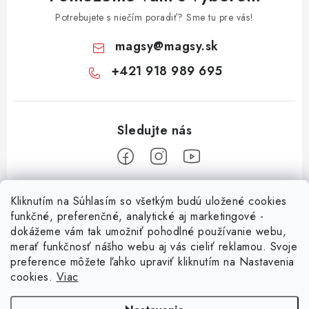
Potrebujete s niečím poradiť? Sme tu pre vás!
magsy
@
magsy.sk
+421 918 989 695
Z
Kliknutím na Súhlasím so všetkým budú uložené cookies
á
funkčné, preferenčné, analytické aj marketingové -
Informácie pre vás
p
dokážeme vám tak umožniť pohodlné používanie webu,
merať funkčnosť nášho webu aj vás cieliť reklamou. Svoje
ä
O nás
preference môžete ľahko upraviť kliknutím na Nastavenia
t
cookies.
Viac
Facebook
Obchodné podmienky
i
Ochrana osobných údajov