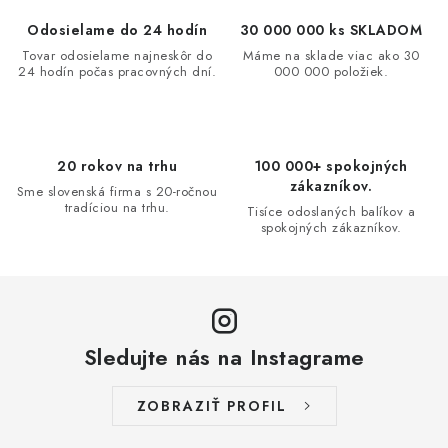
o
p
Odosielame do 24 hodín
30 000 000 ks SKLADOM
v
r
Tovar odosielame najneskôr do
Máme na sklade viac ako 30
a
v
24 hodín počas pracovných dní.
000 000 položiek.
n
k
i
y
e
v
20 rokov na trhu
100 000+ spokojných
ý
zákazníkov.
Sme slovenská firma s 20-ročnou
p
tradíciou na trhu.
Tisíce odoslaných balíkov a
i
spokojných zákazníkov.
s
u
Sledujte nás na Instagrame
ZOBRAZIŤ PROFIL