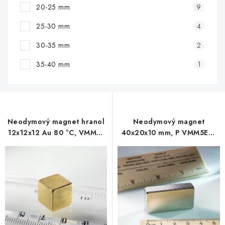
20-25 mm
9
25-30 mm
4
30-35 mm
2
35-40 mm
1
Neodymový magnet hranol
Neodymový magnet
12x12x12 Au 80 °C, VMM9-
40x20x10 mm, P VMM5EH-
N48
200 °C