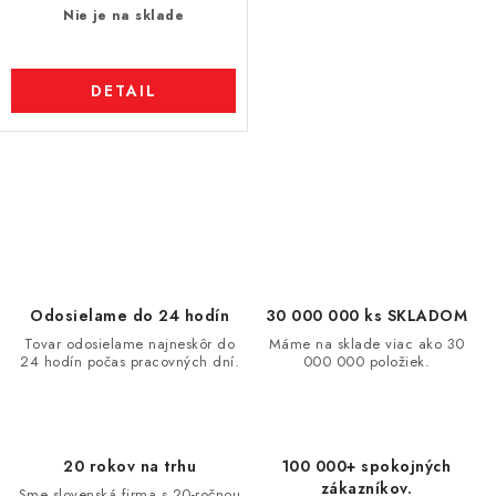
Nie je na sklade
DETAIL
O
v
l
á
d
Odosielame do 24 hodín
30 000 000 ks SKLADOM
a
Tovar odosielame najneskôr do
Máme na sklade viac ako 30
24 hodín počas pracovných dní.
000 000 položiek.
c
i
e
p
20 rokov na trhu
100 000+ spokojných
r
zákazníkov.
Sme slovenská firma s 20-ročnou