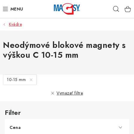
Prejsť
Hľad
na
obsah
Kvádre
HLAVNÉ KATEGÓRIE
MAGNETICKÉ POMÔCKY
Neodýmové blokové magnety s
výškou C 10-15 mm
PRIEMYSELNÉ MAGNETY
OSTATNÉ MAGNETY
V
10-15 mm
ý
NEREZOVÉ MATERIÁLY
p
Vymazať filtre
i
O nás
Obchodné podmienky
Ochrana osobných údajov
s
Kontakt
Odstúpenie od zmluvy
p
r
Cena