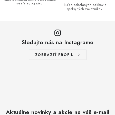
v
tradíciou na trhu.
Tisíce odoslaných balíkov a
spokojných zákazníkov.
k
y
v
ý
p
Sledujte nás na Instagrame
i
s
ZOBRAZIŤ PROFIL
u
Aktuálne novinky a akcie na váš e-mail