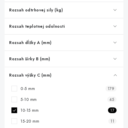
o
d
Rozsah odtrhovej sily (kg)
u
k
Rozsah teplotnej odolnosti
t
o
Rozsah dĺžky A (mm)
v
Rozsah šírky B (mm)
Rozsah výšky C (mm)
0-5 mm
179
5-10 mm
45
10-15 mm
17
15-20 mm
11