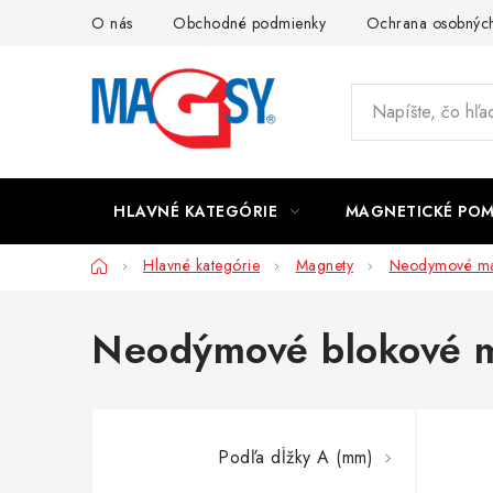
Prejsť
O nás
Obchodné podmienky
Ochrana osobných
na
obsah
HLAVNÉ KATEGÓRIE
MAGNETICKÉ PO
Domov
Hlavné kategórie
Magnety
Neodymové ma
Neodýmové blokové 
Podľa dĺžky A (mm)