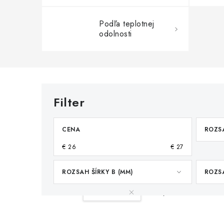
Podľa teplotnej
odolnosti
CENA
ROZSA
€
26
€
27
ROZSAH ŠÍRKY B (MM)
ROZSA
Váš filter:
35-40 mm
Vymazať filtre