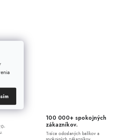
ť
venia
asím
100 000+ spokojných
zákazníkov.
20-
u.
Tisíce odoslaných balíkov a
spokojných zákazníkov.