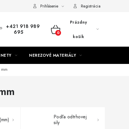
Prihlásenie
Registrácia
Prázdny
+421 918 989
695
NÁKUPNÝ
košík
KOŠÍK
GNETY
NEREZOVÉ MATERIÁLY
0 mm
 mm
Podľa odtrhovej
 (mm)
sily