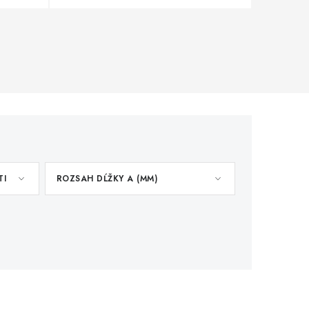
TI
ROZSAH DĹŽKY A (MM)