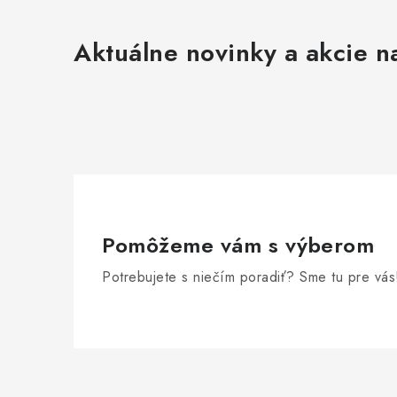
s
u
Aktuálne novinky a akcie na
Pomôžeme vám s výberom
Potrebujete s niečím poradiť? Sme tu pre vás
Z