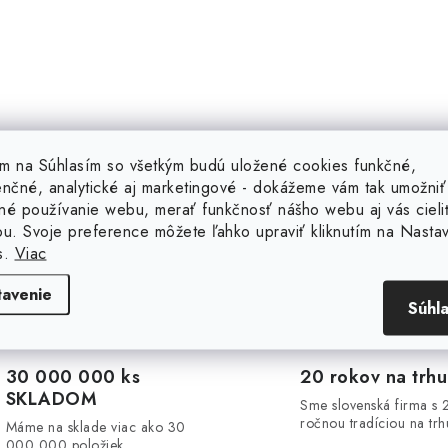
tím na Súhlasím so všetkým budú uložené cookies funkčné,
enčné, analytické aj marketingové - dokážeme vám tak umožniť
né používanie webu, merať funkčnosť nášho webu aj vás cieli
ou. Svoje preference môžete ľahko upraviť kliknutím na Nasta
s.
Viac
tavenie
Súhl
30 000 000 ks
20 rokov na trhu
SKLADOM
Sme slovenská firma s 
ročnou tradíciou na trh
Máme na sklade viac ako 30
000 000 položiek.