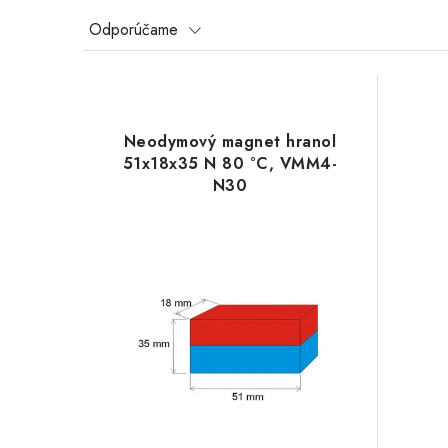
R
Odporúčame
a
V
d
ý
e
Neodymový magnet hranol
p
51x18x35 N 80 °C, VMM4-
n
N30
i
i
s
e
p
p
r
r
o
o
d
d
u