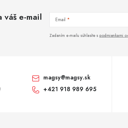
 váš e-mail
Email
Zadaním e-mailu súhlasíte s
podmienkami oc
magsy
@
magsy.sk
+421 918 989 695
!