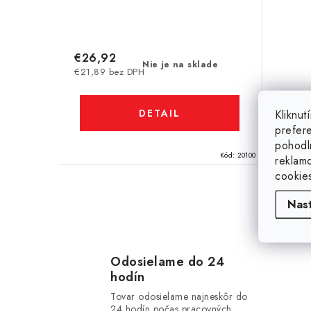
u
k
k
t
t
€26,92
o
Nie je na sklade
€21,89 bez DPH
o
v
v
DETAIL
Kliknu
prefer
pohodl
Kód:
20100
reklam
cookie
Nas
O
v
l
Odosielame do 24
hodín
á
Tovar odosielame najneskôr do
24 hodín počas pracovných