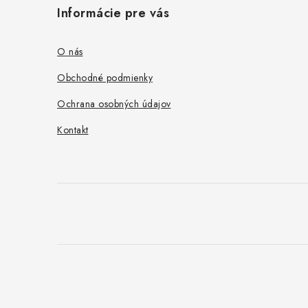
á
Informácie pre vás
p
ä
O nás
t
Obchodné podmienky
i
Ochrana osobných údajov
e
Kontakt