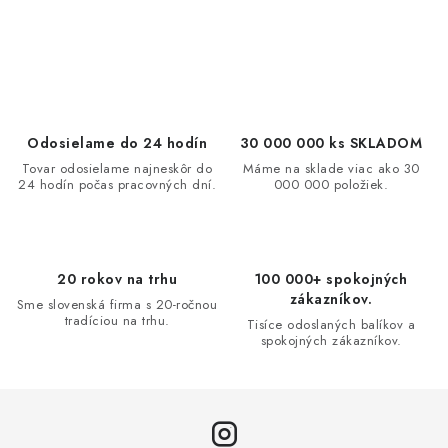
O
v
l
á
d
Odosielame do 24 hodín
30 000 000 ks SKLADOM
a
Tovar odosielame najneskôr do
Máme na sklade viac ako 30
24 hodín počas pracovných dní.
000 000 položiek.
c
i
e
p
20 rokov na trhu
100 000+ spokojných
r
zákazníkov.
Sme slovenská firma s 20-ročnou
v
tradíciou na trhu.
Tisíce odoslaných balíkov a
spokojných zákazníkov.
k
y
v
ý