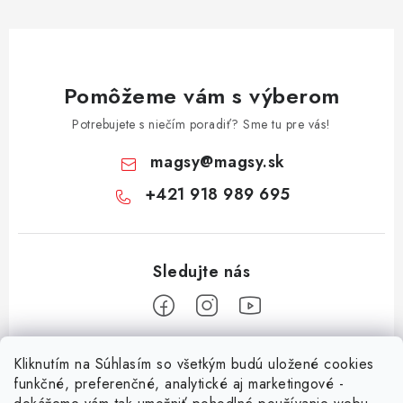
Pomôžeme vám s výberom
Potrebujete s niečím poradiť? Sme tu pre vás!
magsy
@
magsy.sk
+421 918 989 695
Z
Kliknutím na Súhlasím so všetkým budú uložené cookies
á
funkčné, preferenčné, analytické aj marketingové -
Informácie pre vás