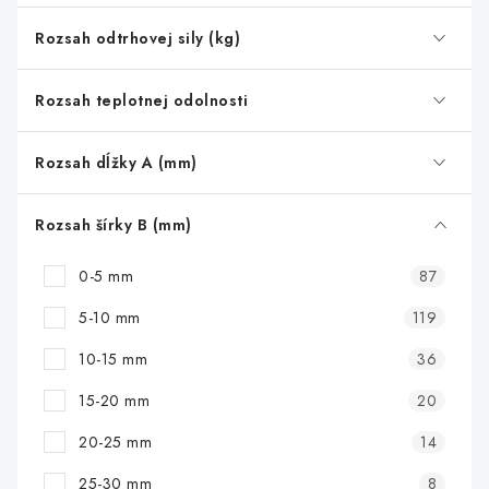
o
d
Rozsah odtrhovej sily (kg)
u
k
Rozsah teplotnej odolnosti
t
o
Rozsah dĺžky A (mm)
v
Rozsah šírky B (mm)
0-5 mm
87
5-10 mm
119
10-15 mm
36
15-20 mm
20
20-25 mm
14
25-30 mm
8