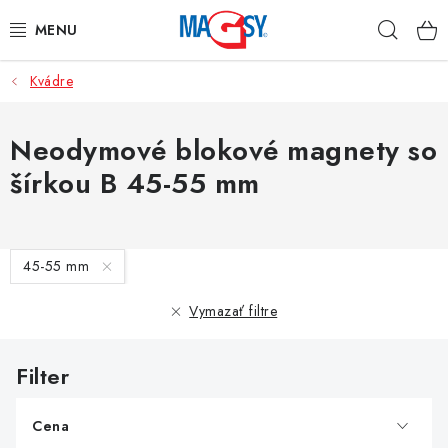
Prejsť
Hľad
na
obsah
Kvádre
HLAVNÉ KATEGÓRIE
MAGNETICKÉ POMÔCKY
Neodymové blokové magnety so
šírkou B 45-55 mm
PRIEMYSELNÉ MAGNETY
OSTATNÉ MAGNETY
V
45-55 mm
ý
NEREZOVÉ MATERIÁLY
p
Vymazať filtre
i
O nás
Obchodné podmienky
Ochrana osobných údajov
s
Kontakt
Odstúpenie od zmluvy
p
r
Cena