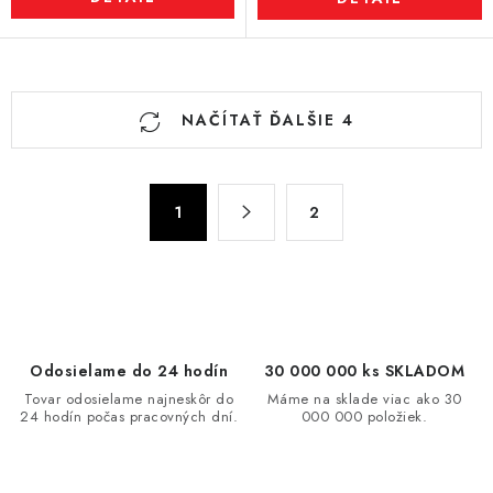
O
NAČÍTAŤ ĎALŠIE 4
v
l
á
S
d
1
2
t
a
r
c
á
n
i
k
e
o
p
Odosielame do 24 hodín
30 000 000 ks SKLADOM
v
r
Tovar odosielame najneskôr do
Máme na sklade viac ako 30
a
v
24 hodín počas pracovných dní.
000 000 položiek.
n
k
i
y
e