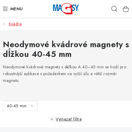
Prejsť
Hľad
na
obsah
Kvádre
HLAVNÉ KATEGÓRIE
MAGNETICKÉ POMÔCKY
Neodymové kvádrové magnety s
dĺžkou 40-45 mm
PRIEMYSELNÉ MAGNETY
Neodymové kvádrové magnety s délkou A 40–45 mm se hodí pro
OSTATNÉ MAGNETY
robustnější aplikace s požadavkem na vyšší sílu a větší rozměr
magnetu.
NEREZOVÉ MATERIÁLY
V
O nás
Obchodné podmienky
Ochrana osobných údajov
40-45 mm
ý
Kontakt
Odstúpenie od zmluvy
p
Vymazať filtre
i