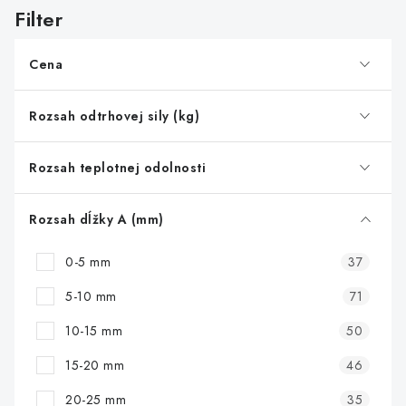
s
p
r
Cena
o
d
Rozsah odtrhovej sily (kg)
u
k
Rozsah teplotnej odolnosti
t
o
Rozsah dĺžky A (mm)
v
0-5 mm
37
5-10 mm
71
10-15 mm
50
15-20 mm
46
20-25 mm
35