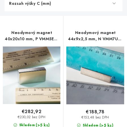
Rozsah výšky C (mm)
Neodymový magnet
Neodymový magnet
40x20x10 mm, P VMM5EH-
44x9x2,5 mm, N VMM7UH-
200 °C
180 °C
€282,92
€188,78
€230,02 bez DPH
€153,48 bez DPH
(>5 ks)
Skladom
(>5 ks)
Skladom