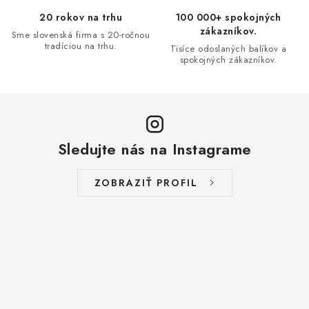
v
20 rokov na trhu
100 000+ spokojných
ý
zákazníkov.
Sme slovenská firma s 20-ročnou
p
tradíciou na trhu.
Tisíce odoslaných balíkov a
i
spokojných zákazníkov.
s
u
Sledujte nás na Instagrame
ZOBRAZIŤ PROFIL