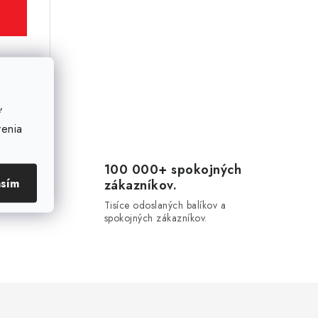
Kód:
20033
ť
venia
100 000+ spokojných
asím
zákazníkov.
20-
u.
Tisíce odoslaných balíkov a
spokojných zákazníkov.