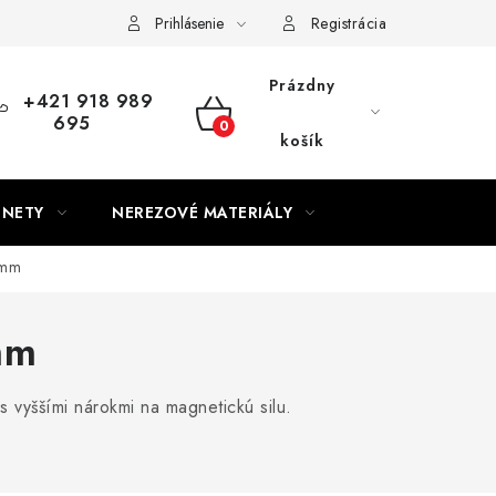
Prihlásenie
Registrácia
Prázdny
+421 918 989
695
NÁKUPNÝ
košík
KOŠÍK
GNETY
NEREZOVÉ MATERIÁLY
 mm
mm
vyššími nárokmi na magnetickú silu.