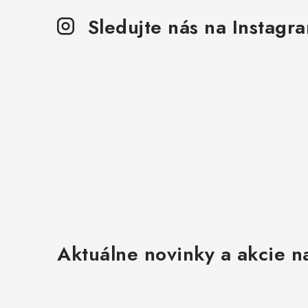
p
Sledujte nás na Instagr
r
v
k
y
v
ý
p
i
s
u
Aktuálne novinky a akcie na