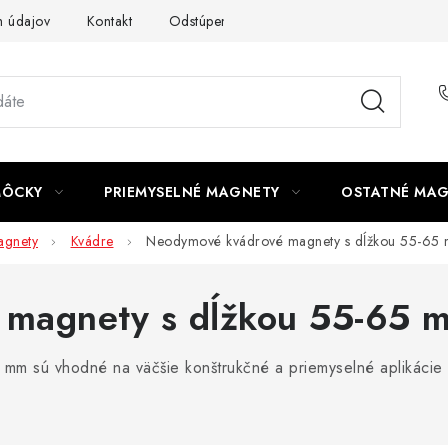
 údajov
Kontakt
Odstúpenie od zmluvy
MÔCKY
PRIEMYSELNÉ MAGNETY
OSTATNÉ MA
gnety
Kvádre
Neodymové kvádrové magnety s dĺžkou 55-65
 magnety s dĺžkou 55-65 
 sú vhodné na väčšie konštrukčné a priemyselné aplikácie s 