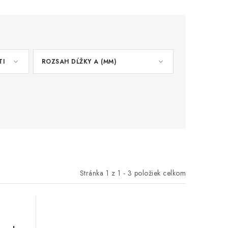
TI
ROZSAH DĹŽKY A (MM)
Stránka
1
z
1
-
3
položiek celkom