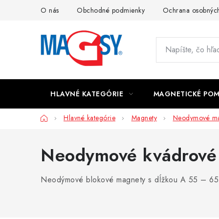
Prejsť
O nás
Obchodné podmienky
Ochrana osobných
na
obsah
HLAVNÉ KATEGÓRIE
MAGNETICKÉ PO
Domov
Hlavné kategórie
Magnety
Neodymové ma
Neodymové kvádrové
Neodýmové blokové magnety s dĺžkou A 55 – 65 mm