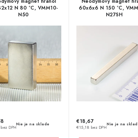
dymový magnet hranol
Neodymový magnet hr
32x12 N 80 °C, VMM10-
60x6x6 N 150 °C, VMM
N50
N27SH
58
€18,67
Nie je na sklade
Nie je na skla
 bez DPH
€15,18 bez DPH