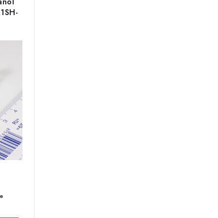
anol
1SH-
de