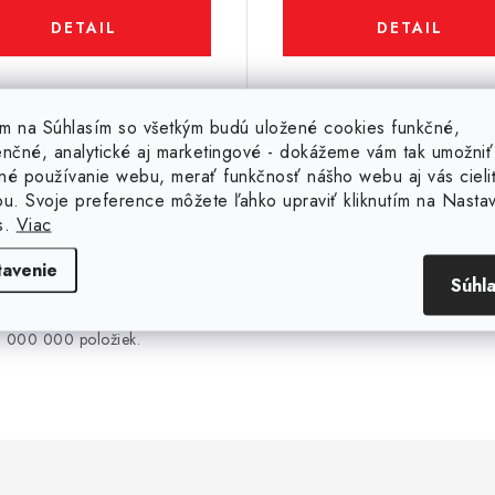
DETAIL
DETAIL
Kód:
21001
tím na Súhlasím so všetkým budú uložené cookies funkčné,
enčné, analytické aj marketingové - dokážeme vám tak umožniť
né používanie webu, merať funkčnosť nášho webu aj vás cieli
ou. Svoje preference môžete ľahko upraviť kliknutím na Nasta
s.
Viac
30 000 000 ks
20 rokov na trhu
tavenie
Súhl
SKLADOM
Sme slovenská firma s 
ročnou tradíciou na trh
Máme na sklade viac ako 30
000 000 položiek.