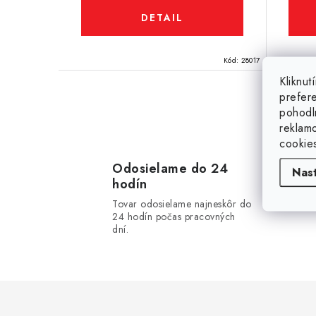
v
v
DETAIL
Kód:
28017
Kliknu
prefer
pohodl
O
reklam
v
cookie
l
Odosielame do 24
Nas
hodín
á
Tovar odosielame najneskôr do
d
24 hodín počas pracovných
dní.
a
c
i
e