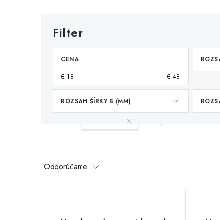
CENA
ROZSA
€
18
€
48
ROZSAH ŠÍRKY B (MM)
ROZSA
Váš filter:
55-65 mm
Vymazať filtre
R
Odporúčame
a
V
d
ý