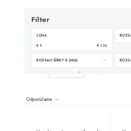
CENA
ROZSA
€
9
€
236
ROZSAH ŠÍRKY B (MM)
ROZSA
Váš filter:
65-150 mm
Vymazať filtre
R
Odporúčame
a
V
d
ý