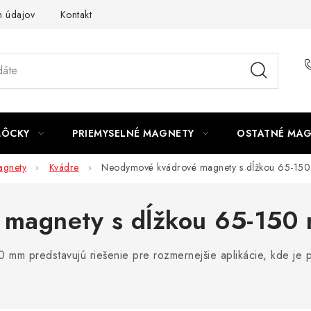
 údajov
Kontakt
MÔCKY
PRIEMYSELNÉ MAGNETY
OSTATNÉ MA
gnety
Kvádre
Neodymové kvádrové magnety s dĺžkou 65-15
 magnety s dĺžkou 65-150
m predstavujú riešenie pre rozmernejšie aplikácie, kde je p