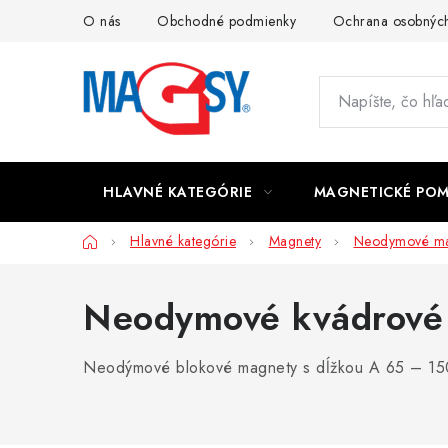
Prejsť
O nás
Obchodné podmienky
Ochrana osobných
na
obsah
HLAVNÉ KATEGÓRIE
MAGNETICKÉ PO
Domov
Hlavné kategórie
Magnety
Neodymové ma
Neodymové kvádrové
Neodýmové blokové magnety s dĺžkou A 65 – 150 m