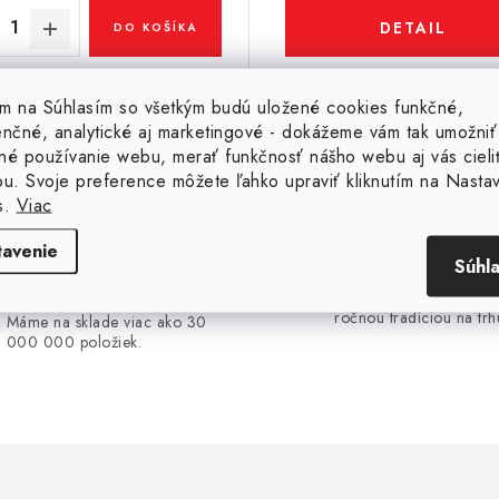
DETAIL
DO KOŠÍKA
Kód:
20471
tím na Súhlasím so všetkým budú uložené cookies funkčné,
enčné, analytické aj marketingové - dokážeme vám tak umožniť
né používanie webu, merať funkčnosť nášho webu aj vás cieli
ou. Svoje preference môžete ľahko upraviť kliknutím na Nasta
s.
Viac
tavenie
30 000 000 ks
20 rokov na trhu
Súhl
SKLADOM
Sme slovenská firma s 
ročnou tradíciou na trh
Máme na sklade viac ako 30
000 000 položiek.