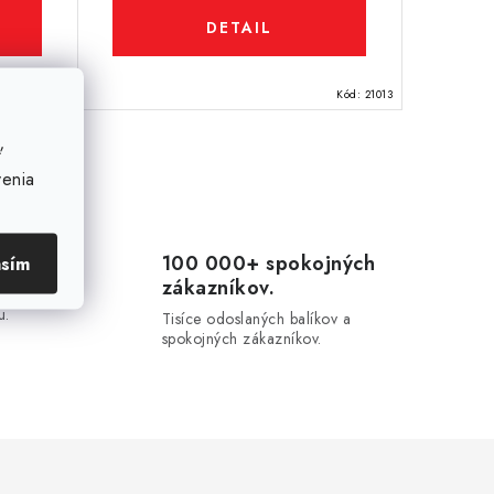
DETAIL
Kód:
20402
Kód:
21013
ť
venia
100 000+ spokojných
asím
zákazníkov.
20-
u.
Tisíce odoslaných balíkov a
spokojných zákazníkov.