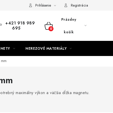
Prihlásenie
Registrácia
Prázdny
+421 918 989
695
NÁKUPNÝ
košík
KOŠÍK
GNETY
NEREZOVÉ MATERIÁLY
0 mm
 mm
otrebný maximálny výkon a väčšia dĺžka magnetu.