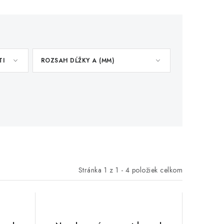
TI
ROZSAH DĹŽKY A (MM)
Stránka
1
z
1
-
4
položiek celkom