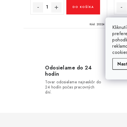
v
v
DO KOŠÍKA
Kód:
20324
Kliknu
prefer
pohodl
reklam
O
cookie
v
Nas
l
Odosielame do 24
hodín
á
Tovar odosielame najneskôr do
d
24 hodín počas pracovných
dní.
a
c
i
e