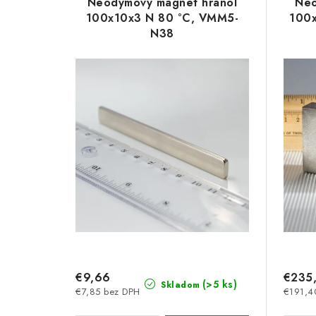
e
Neodymový magnet hranol
Neo
p
100x10x3 N 80 °C, VMM5-
100
n
N38
i
i
s
e
p
p
r
r
o
o
d
d
u
u
k
k
t
t
€9,66
€235
o
(>5 ks)
Skladom
€7,85 bez DPH
€191,4
o