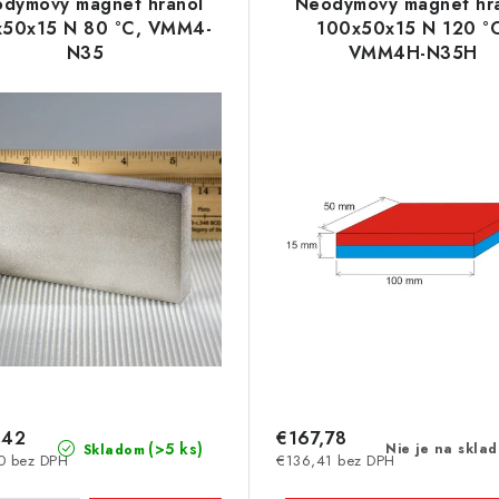
dymový magnet hranol
Neodymový magnet hr
x50x15 N 80 °C, VMM4-
100x50x15 N 120 °
N35
VMM4H-N35H
,42
€167,78
(>5 ks)
Nie je na skla
Skladom
0 bez DPH
€136,41 bez DPH