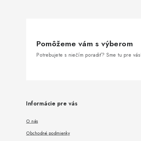
Pomôžeme vám s výberom
Potrebujete s niečím poradiť? Sme tu pre vás
Z
á
Informácie pre vás
p
ä
O nás
t
Obchodné podmienky