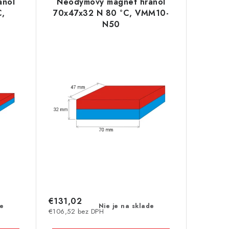
anol
Neodymový magnet hranol
C,
70x47x32 N 80 °C, VMM10-
N50
€131,02
de
Nie je na sklade
€106,52 bez DPH