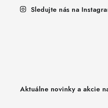
p
Sledujte nás na Instagr
r
v
k
y
v
ý
p
i
s
u
Aktuálne novinky a akcie na